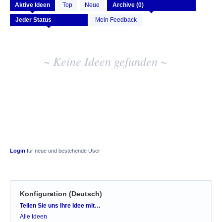
Keine
Aktive
Ideen
Top
Neue
vorhandenen
Ideenergebnisse
Mein Feedback
~ Keine Ideen gefunden ~
Login
für neue und bestehende User
Konfiguration (Deutsch)
Kategorien
Teilen Sie uns Ihre Idee mit…
Alle Ideen