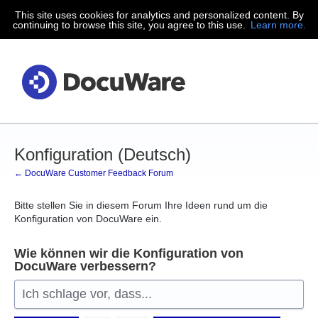
This site uses cookies for analytics and personalized content. By
Zum
continuing to browse this site, you agree to this use.
Learn more.
Inhalt
springen
Konfiguration (Deutsch)
← DocuWare Customer Feedback Forum
Bitte stellen Sie in diesem Forum Ihre Ideen rund um die
Konfiguration von DocuWare ein.
Wie können wir die Konfiguration von
DocuWare verbessern?
Ich schlage vor, dass...