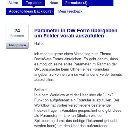
3
Aktive
Top
Ideen
Neue
gefundene
Ergebnisse
Mein Feedback
24
Parameter in DW Form übergeben
um Felder vorab auszufüllen
Stimmen
Hallo,
Abstimmen
ich möchte gerne einen Vorschlag zum Thema
DocuWare Forms einreichen. Es geht darum, dass
es möglich seine sollte Parameter im Rahmen der
URL Ansprache beim Öffnen eines Formulars
angeben zu können um so vorhandene Felder bereits
auszufüllen.
Beispiel:
In einem Workflow wird der User über die "Link"
Funktion aufgefordert ein Formular auszufüllen. Der
Workflow hat vorher verschiedene bestehende
Indexeinträge in Variablen gespeichert und gibt diese
als Parameter im Link an (ähnlich wie bei
Splitbooking damit das richtige Dokument gebucht
werden kann) um den User das aufzurufende