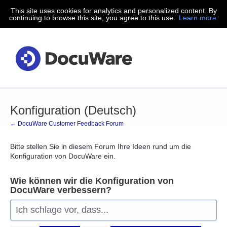
This site uses cookies for analytics and personalized content. By
Zum
continuing to browse this site, you agree to this use.
Learn more.
Inhalt
springen
Konfiguration (Deutsch)
← DocuWare Customer Feedback Forum
Bitte stellen Sie in diesem Forum Ihre Ideen rund um die
Konfiguration von DocuWare ein.
Wie können wir die Konfiguration von
DocuWare verbessern?
Ich schlage vor, dass...