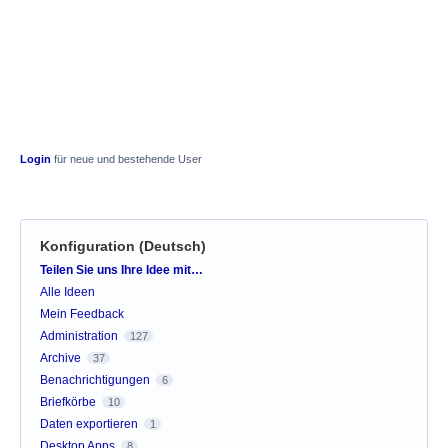
Login
für neue und bestehende User
Konfiguration (Deutsch)
Kategorien
Teilen Sie uns Ihre Idee mit…
Alle Ideen
Mein Feedback
Administration
127
Archive
37
Benachrichtigungen
6
Briefkörbe
10
Daten exportieren
1
Desktop Apps
8