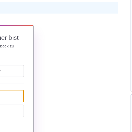
er bist
dback zu
e