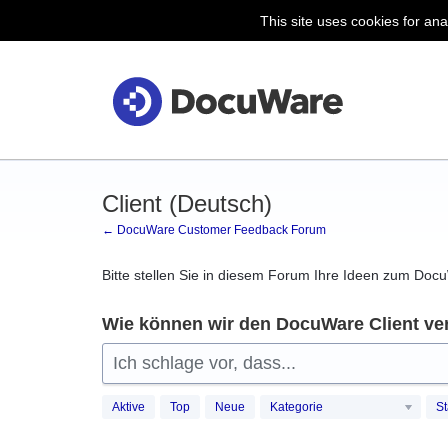
This site uses cookies for ana
Zum
Inhalt
springen
Client (Deutsch)
← DocuWare Customer Feedback Forum
Bitte stellen Sie in diesem Forum Ihre Ideen zum Docu
Wie können wir den DocuWare Client ve
Ich schlage vor, dass...
Aktive
Top
Neue
Kategorie
St