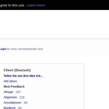
agree to this use.
Learn more.
Login
für neue und bestehende User
Client (Deutsch)
Kategorien
Teilen Sie uns Ihre Idee mit…
Alle Ideen
Mein Feedback
Ablage
137
Allgemein
123
Annotationen
30
Briefkorb
59