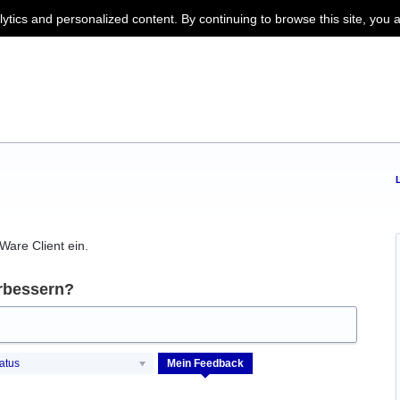
lytics and personalized content. By continuing to browse this site, you 
Ware Client ein.
rbessern?
atus
Mein Feedback