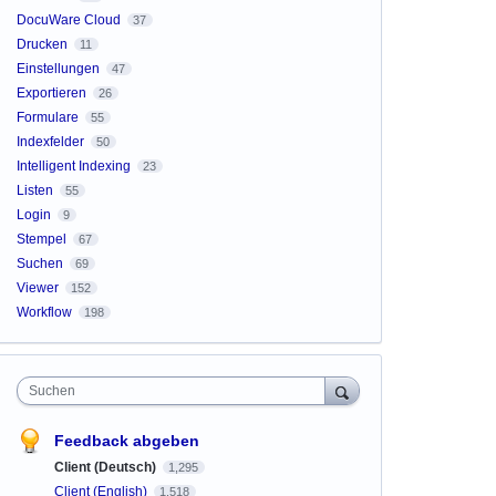
DocuWare Cloud
37
Drucken
11
Einstellungen
47
Exportieren
26
Formulare
55
Indexfelder
50
Intelligent Indexing
23
Listen
55
Login
9
Stempel
67
Suchen
69
Viewer
152
Workflow
198
Suchen
Feedback abgeben
Client (Deutsch)
1,295
Client (English)
1,518