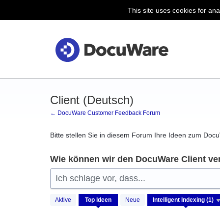
This site uses cookies for ana
Zum
Inhalt
springen
Client (Deutsch)
← DocuWare Customer Feedback Forum
Bitte stellen Sie in diesem Forum Ihre Ideen zum Docu
Wie können wir den DocuWare Client ve
Ich schlage vor, dass...
1
Aktive
Top
Ideen
Neue
Ergebnis
gefunden