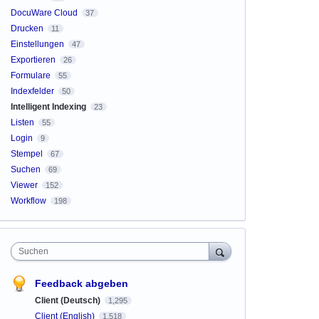
DocuWare Cloud
37
Drucken
11
Einstellungen
47
Exportieren
26
Formulare
55
Indexfelder
50
Intelligent Indexing
23
Listen
55
Login
9
Stempel
67
Suchen
69
Viewer
152
Workflow
198
Suchen
Feedback abgeben
Client (Deutsch)
1,295
Client (English)
1,518