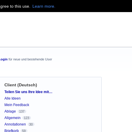
agree to this use.
Learn more.
Login
für neue und bestehende User
Client (Deutsch)
Kategorien
Teilen Sie uns Ihre Idee mit…
Alle Ideen
Mein Feedback
Ablage
137
Allgemein
123
Annotationen
30
Briefkorb
59