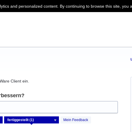
lytics and personalized content. By continuing to browse this site, you 
Ware Client ein.
rbessern?
Mein Feedback