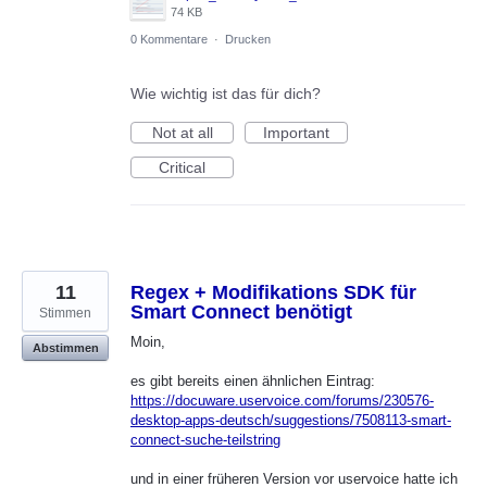
74 KB
0 Kommentare
·
Drucken
Wie wichtig ist das für dich?
Not at all
Important
Critical
11
Regex + Modifikations SDK für
Smart Connect benötigt
Stimmen
Moin,
Abstimmen
es gibt bereits einen ähnlichen Eintrag:
https://docuware.uservoice.com/forums/230576-
desktop-apps-deutsch/suggestions/7508113-smart-
connect-suche-teilstring
und in einer früheren Version vor uservoice hatte ich