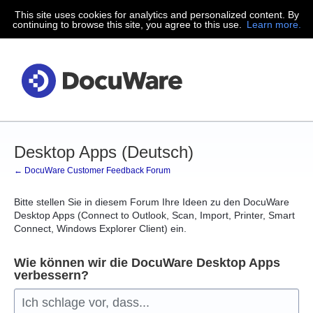
This site uses cookies for analytics and personalized content. By
Zum
continuing to browse this site, you agree to this use.
Learn more.
Inhalt
springen
Desktop Apps (Deutsch)
← DocuWare Customer Feedback Forum
Bitte stellen Sie in diesem Forum Ihre Ideen zu den DocuWare
Desktop Apps (Connect to Outlook, Scan, Import, Printer, Smart
Connect, Windows Explorer Client) ein.
Wie können wir die DocuWare Desktop Apps
verbessern?
Ich schlage vor, dass...