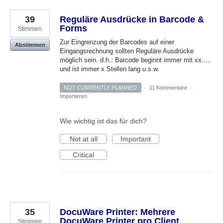
39
Reguläre Ausdrücke in Barcode &
Forms
Stimmen
Zur Eingrenzung der Barcodes auf einer
Abstimmen
Eingangsrechnung sollten Reguläre Ausdrücke
möglich sein. d.h.: Barcode beginnt immer mit xx.....
und ist immer x Stellen lang u.s.w.
NOT CURRENTLY PLANNED
·
11 Kommentare
·
Importieren
Wie wichtig ist das für dich?
Not at all
Important
Critical
35
DocuWare Printer: Mehrere
DocuWare Printer pro Client
Stimmen