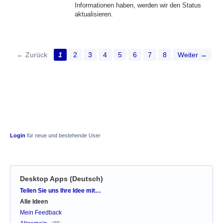
Informationen haben, werden wir den Status
aktualisieren.
← Zurück
1
2
3
4
5
6
7
8
Weiter →
Login
für neue und bestehende User
Desktop Apps (Deutsch)
Kategorien
Teilen Sie uns Ihre Idee mit…
Alle Ideen
Mein Feedback