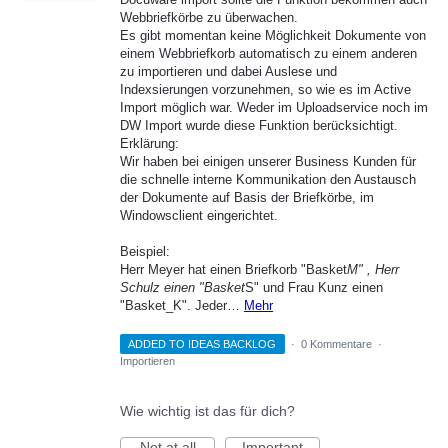
Webbriefkörbe zu überwachen.
Es gibt momentan keine Möglichkeit Dokumente von
einem Webbriefkorb automatisch zu einem anderen
zu importieren und dabei Auslese und
Indexsierungen vorzunehmen, so wie es im Active
Import möglich war. Weder im Uploadservice noch im
DW Import wurde diese Funktion berücksichtigt.
Erklärung:
Wir haben bei einigen unserer Business Kunden für
die schnelle interne Kommunikation den Austausch
der Dokumente auf Basis der Briefkörbe, im
Windowsclient eingerichtet.
Beispiel:
Herr Meyer hat einen Briefkorb "Basket
M" , Herr
Schulz einen "Basket
S" und Frau Kunz einen
"Basket_K". Jeder…
Mehr
ADDED TO IDEAS BACKLOG
·
0 Kommentare
·
Importieren
Wie wichtig ist das für dich?
Not at all
Important