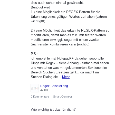
dies auch schon einmal gewünscht:
Benötigt wird
1.) eine Möglichkeit ein REGEX-Pattern für die
Erkennung eines gültigen Wertes zu haben (extrem
wichtig!!!)
2.) eine Möglichkeit das erkannte REGEX-Pattern zu
modifizieren, damit man es z.B. mit festen Werten
modifizieren bzw. ggf. sogar mit einem zweiten
Suchfenster kombinieren kann (wichtig)
P.S.:
ich empfehle mal Notepad++ da gehen sooo tolle
Dinge mit Regex - siehe Anhang - einfach mal sehen
und verstehen was mit geklammerten Sektionen im
Bereich Suchen/Ersetzen geht... da macht im
Suchen Dialog die…
Mehr
Regex-Beispiel.png
42 KB
0 Kommentare
·
Smart Connect
Wie wichtig ist das für dich?