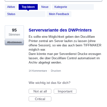
158
Aktive
Top
Ideen
Neue
Kategorie
gefundene
Ergebnisse
Status
Mein Feedback
95
Servervariante des DWPrinters
Stimmen
Es sollte eine Möglichkeit geben den DocuWare
Printer zentral am Server laufen zu lassen (ohne
Abstimmen
offene Session), so wie das auch beim TIFFMAKER
möglich war.
Dann könnte man per Serverdienst Drucke erzeugen
lassen, die über DocuWare Control automatisiert im
Archiv abgelegt werden.
14 Kommentare
·
Drucken
Wie wichtig ist das für dich?
Not at all
Important
Critical