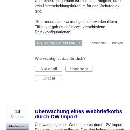
Über eine Konfiguration ist dies nicht möglich, da es
kein Unterscheidungskriterium für den Weiterdruck
gibt.
JEtzt muss also zweimal gedruckt werden (Beim
Tiffmaker gab es dafür zwei verschiedene
Druckkonfigurationen)
NOT CURRENTLY PLANNED
·
1 Kommentar
·
Drucken
Wie wichtig ist das für dich?
Not at all
Important
Critical
14
Überwachung eines Webbriefkorbs
durch DW Import
Stimmen
Überwachung eines Webbriefkorbs durch DW Import
Abstimmen
Docuware import sollte die Funktion bekommen auch