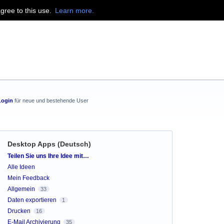
agree to this use.
Learn more.
Login
für neue und bestehende User
Desktop Apps (Deutsch)
Kategorien
Teilen Sie uns Ihre Idee mit…
Alle Ideen
Mein Feedback
Allgemein
33
Daten exportieren
1
Drucken
16
E-Mail Archivierung
35