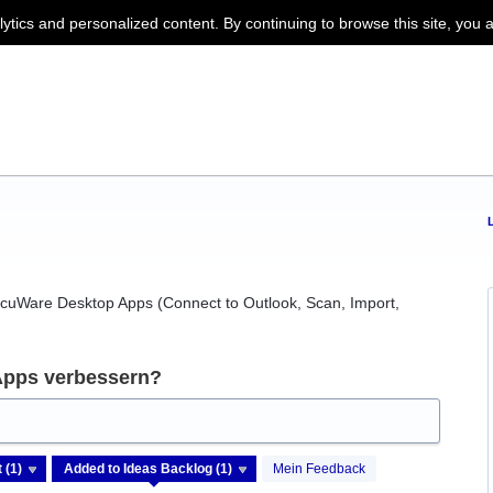
lytics and personalized content. By continuing to browse this site, you 
DocuWare Desktop Apps (Connect to Outlook, Scan, Import,
Apps verbessern?
Mein Feedback