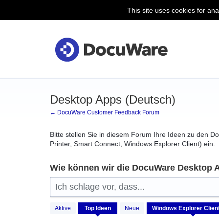
This site uses cookies for ana
Zum
Inhalt
springen
Desktop Apps (Deutsch)
← DocuWare Customer Feedback Forum
Bitte stellen Sie in diesem Forum Ihre Ideen zu den 
Printer, Smart Connect, Windows Explorer Client) ein.
Wie können wir die DocuWare Desktop 
Ich schlage vor, dass...
1
Aktive
Top
Ideen
Neue
Ergebnis