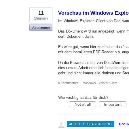
gefunden
11
Vorschau im Windows Explor
Stimmen
Im Windows Explorer -Client von Docuware
Abstimmen
Das Dokument wird nur angezeigt, wenn man
dem Dokument darin.
Es wäre gut, wenn hier zumindest das "na
mit dem installierten PDF-Reader o.ä. ang
Da die Browseransicht von DocuWare immer
dies unsere Arbeit erheblich beschleunig
geht und nicht immer alle Notizen und S
0 Kommentare
·
Windows Explorer Client
Wie wichtig ist das für dich?
Not at all
Important
·
DocuW
ADDED TO IDEAS BACKLOG