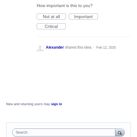
How important is this to you?
Not at all
Important
Critical
Alexander
shared this idea
·
Feb 12, 2025
New and returning users may
sign in
Search