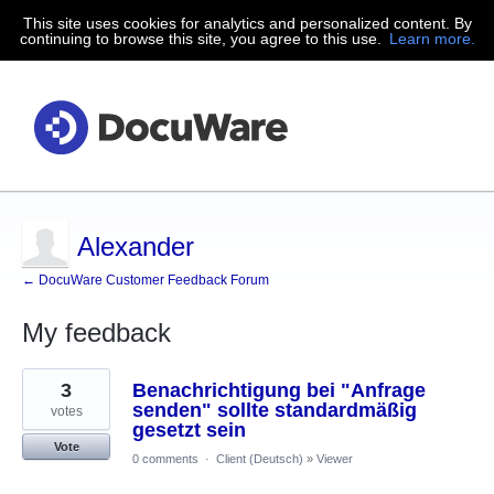
This site uses cookies for analytics and personalized content. By
continuing to browse this site, you agree to this use.
Learn more.
Alexander
← DocuWare Customer Feedback Forum
My feedback
1
3
Benachrichtigung bei "Anfrage
result
found
senden" sollte standardmäßig
votes
gesetzt sein
Vote
0 comments
·
Client (Deutsch)
»
Viewer