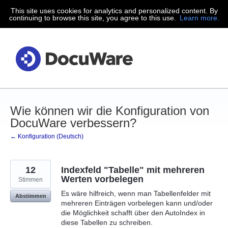
This site uses cookies for analytics and personalized content. By
Zum
continuing to browse this site, you agree to this use.
Learn more.
Inhalt
springen
Wie können wir die Konfiguration von
DocuWare verbessern?
← Konfiguration (Deutsch)
12
Indexfeld "Tabelle" mit mehreren
Werten vorbelegen
Stimmen
Es wäre hilfreich, wenn man Tabellenfelder mit
Abstimmen
mehreren Einträgen vorbelegen kann und/oder
die Möglichkeit schafft über den AutoIndex in
diese Tabellen zu schreiben.