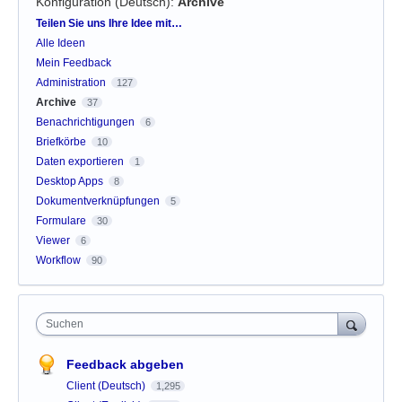
Konfiguration (Deutsch)
:
Archive
Kategorien
Teilen Sie uns Ihre Idee mit…
Alle Ideen
Mein Feedback
Administration
127
Archive
37
Benachrichtigungen
6
Briefkörbe
10
Daten exportieren
1
Desktop Apps
8
Dokumentverknüpfungen
5
Formulare
30
Viewer
6
Workflow
90
Suchen
Feedback abgeben
Client (Deutsch)
1,295