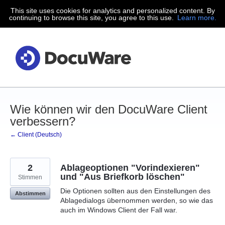
This site uses cookies for analytics and personalized content. By
Zum
continuing to browse this site, you agree to this use.
Learn more.
Inhalt
springen
Wie können wir den DocuWare Client
verbessern?
← Client (Deutsch)
2
Ablageoptionen "Vorindexieren"
und "Aus Briefkorb löschen"
Stimmen
Die Optionen sollten aus den Einstellungen des
Abstimmen
Ablagedialogs übernommen werden, so wie das
auch im Windows Client der Fall war.