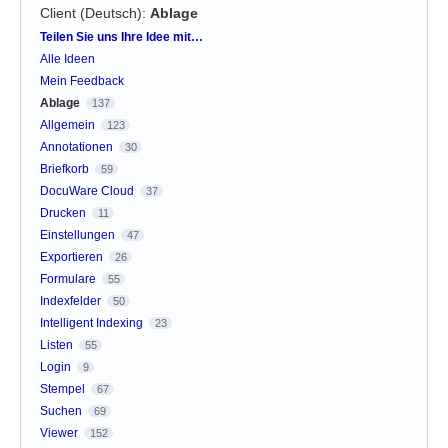
Client (Deutsch)
:
Ablage
Kategorien
Teilen Sie uns Ihre Idee mit…
Alle Ideen
Mein Feedback
Ablage
137
Allgemein
123
Annotationen
30
Briefkorb
59
DocuWare Cloud
37
Drucken
11
Einstellungen
47
Exportieren
26
Formulare
55
Indexfelder
50
Intelligent Indexing
23
Listen
55
Login
9
Stempel
67
Suchen
69
Viewer
152