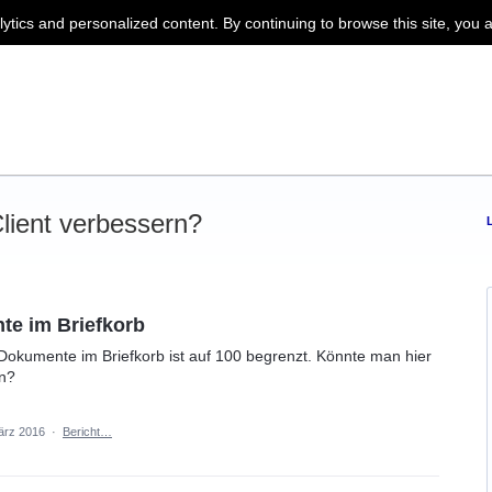
lytics and personalized content. By continuing to browse this site, you 
ient verbessern?
te im Briefkorb
Dokumente im Briefkorb ist auf 100 begrenzt. Könnte man hier
n?
ärz 2016
·
Bericht…