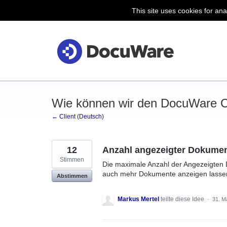
This site uses cookies for ana
Zum
Inhalt
springen
Wie können wir den DocuWare Cl
← Client (Deutsch)
12
Anzahl angezeigter Dokumen
Stimmen
Die maximale Anzahl der Angezeigten 
auch mehr Dokumente anzeigen lasse
Abstimmen
Markus Mertel
teilte diese Idee
·
31. M