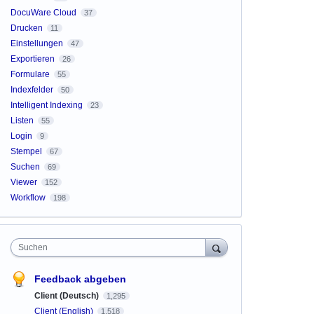
DocuWare Cloud
37
Drucken
11
Einstellungen
47
Exportieren
26
Formulare
55
Indexfelder
50
Intelligent Indexing
23
Listen
55
Login
9
Stempel
67
Suchen
69
Viewer
152
Workflow
198
Suchen
Feedback abgeben
Client (Deutsch)
1,295
Client (English)
1,518