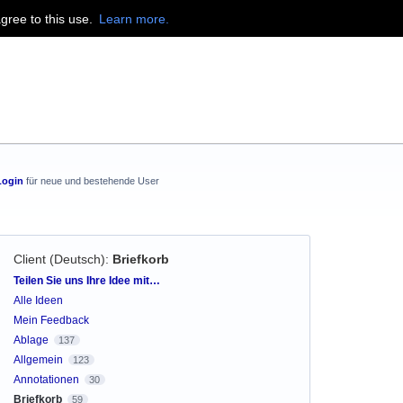
agree to this use.
Learn more.
Login
für neue und bestehende User
Client (Deutsch)
:
Briefkorb
Kategorien
Teilen Sie uns Ihre Idee mit…
Alle Ideen
Mein Feedback
Ablage
137
Allgemein
123
Annotationen
30
Briefkorb
59