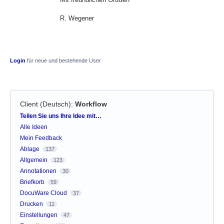
R. Wegener
Login
für neue und bestehende User
Client (Deutsch)
:
Workflow
Kategorien
Teilen Sie uns Ihre Idee mit…
Alle Ideen
Mein Feedback
Ablage
137
Allgemein
123
Annotationen
30
Briefkorb
59
DocuWare Cloud
37
Drucken
11
Einstellungen
47