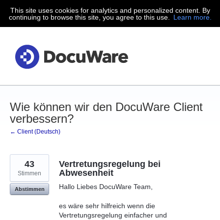
This site uses cookies for analytics and personalized content. By
Zum
continuing to browse this site, you agree to this use.
Learn more.
Inhalt
springen
Wie können wir den DocuWare Client
verbessern?
← Client (Deutsch)
43
Vertretungsregelung bei
Abwesenheit
Stimmen
Hallo Liebes DocuWare Team,
Abstimmen
es wäre sehr hilfreich wenn die
Vertretungsregelung einfacher und