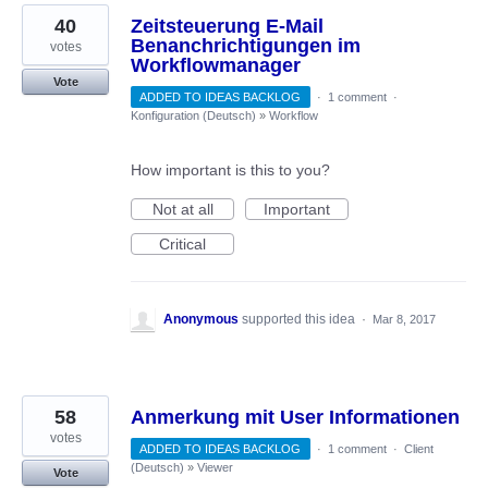
40
Zeitsteuerung E-Mail
Benanchrichtigungen im
votes
Workflowmanager
Vote
ADDED TO IDEAS BACKLOG
·
1 comment
·
Konfiguration (Deutsch)
»
Workflow
How important is this to you?
Not at all
Important
Critical
Anonymous
supported this idea
·
Mar 8, 2017
58
Anmerkung mit User Informationen
votes
ADDED TO IDEAS BACKLOG
·
1 comment
·
Client
(Deutsch)
»
Viewer
Vote