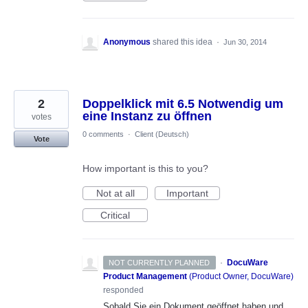
Anonymous
shared this idea
·
Jun 30, 2014
2
Doppelklick mit 6.5 Notwendig um
eine Instanz zu öffnen
votes
0 comments
·
Client (Deutsch)
Vote
How important is this to you?
Not at all
Important
Critical
·
DocuWare
NOT CURRENTLY PLANNED
Product Management
(
Product Owner, DocuWare
)
responded
Sobald Sie ein Dokument geöffnet haben und