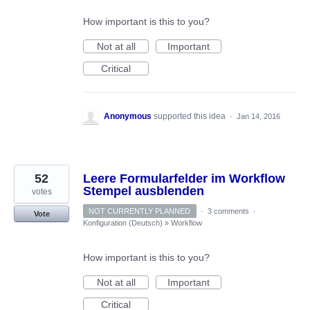
How important is this to you?
Not at all
Important
Critical
Anonymous
supported this idea
·
Jan 14, 2016
52
Leere Formularfelder im Workflow
Stempel ausblenden
votes
NOT CURRENTLY PLANNED
·
3 comments
·
Vote
Konfiguration (Deutsch)
»
Workflow
How important is this to you?
Not at all
Important
Critical