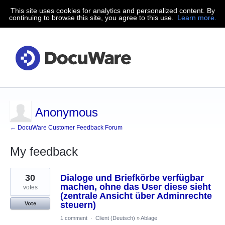
This site uses cookies for analytics and personalized content. By
continuing to browse this site, you agree to this use.
Learn more.
Anonymous
← DocuWare Customer Feedback Forum
My feedback
7
30
Dialoge und Briefkörbe verfügbar
results
found
machen, ohne das User diese sieht
votes
(zentrale Ansicht über Adminrechte
steuern)
Vote
1 comment
·
Client (Deutsch)
»
Ablage