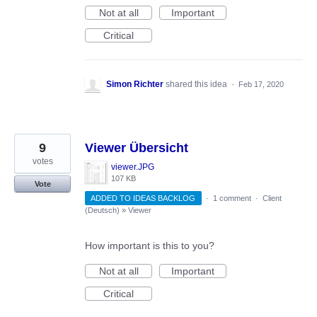
Not at all
Important
Critical
Simon Richter
shared this idea
·
Feb 17, 2020
9
Viewer Übersicht
votes
viewer.JPG
107 KB
Vote
ADDED TO IDEAS BACKLOG
·
1 comment
·
Client
(Deutsch)
»
Viewer
How important is this to you?
Not at all
Important
Critical