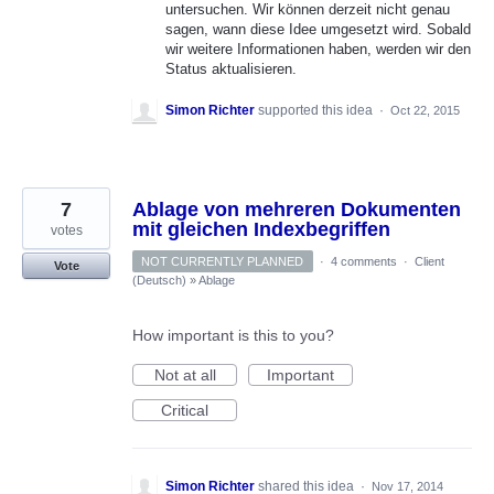
untersuchen. Wir können derzeit nicht genau
sagen, wann diese Idee umgesetzt wird. Sobald
wir weitere Informationen haben, werden wir den
Status aktualisieren.
Simon Richter
supported this idea
·
Oct 22, 2015
7
Ablage von mehreren Dokumenten
mit gleichen Indexbegriffen
votes
NOT CURRENTLY PLANNED
·
4 comments
·
Client
Vote
(Deutsch)
»
Ablage
How important is this to you?
Not at all
Important
Critical
Simon Richter
shared this idea
·
Nov 17, 2014