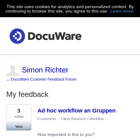
This site uses cookies for analytics and personalized content. By
continuing to browse this site, you agree to this use.
Learn more.
Simon Richter
← DocuWare Customer Feedback Forum
My feedback
4
3
Ad hoc workflow an Gruppen
results
found
votes
0 comments
·
Client (Deutsch)
»
Workflow
Vote
How important is this to you?