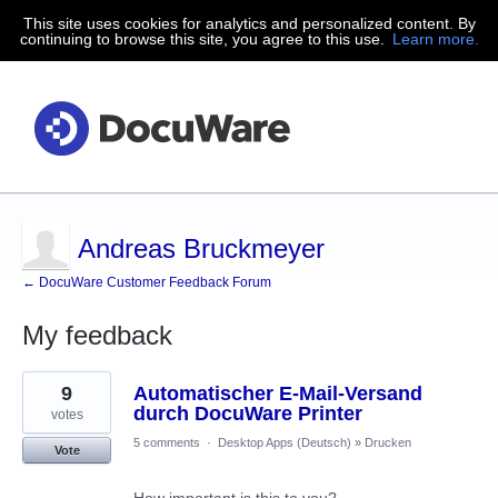
This site uses cookies for analytics and personalized content. By
continuing to browse this site, you agree to this use.
Learn more.
Andreas Bruckmeyer
← DocuWare Customer Feedback Forum
My feedback
3
9
Automatischer E-Mail-Versand
results
found
durch DocuWare Printer
votes
5 comments
·
Desktop Apps (Deutsch)
»
Drucken
Vote