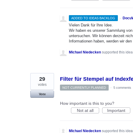
·
DocuW
ADDED TO IDEAS BACKLOG
Vielen Dank für Ihre Idee.
Wir haben es unserer Sammlung von 
untersuchen. Wir können derzeit nich
Informationen haben, werden wir den 
Michael Niedecken
supported this ide
29
Filter für Stempel auf Indexf
votes
NOT CURRENTLY PLANNED
·
5 comments
Vote
How important is this to you?
Not at all
Important
Michael Niedecken
supported this ide