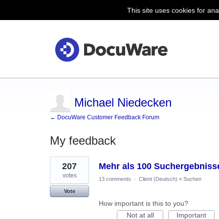
This site uses cookies for ana
Michael Niedecken
← DocuWare Customer Feedback Forum
My feedback
4
207
Mehr als 100 Suchergebnisse
results
found
votes
13 comments
·
Client (Deutsch)
»
Suchen
Vote
How important is this to you?
Not at all
Important