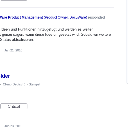
are Product Management
(
Product Owner, DocuWare
)
responded
Ideen und Funktionen hinzugefügt und werden es weiter
t genau sagen, wann diese Idee umgesetzt wird. Sobald wir weitere
Status aktualisieren.
a
·
Jan 21, 2016
elder
·
Client (Deutsch)
»
Stempel
Critical
a
·
Jun 23, 2015