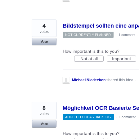
4
Bildstempel sollten eine an
votes
NOT CURRENTLY PLANNED
·
1 comment
Vote
How important is this to you?
Not at all
Important
Michael Niedecken
shared this idea
·
8
Möglichkeit OCR Basierte Se
votes
ADDED TO IDEAS BACKLOG
·
1 comment
Vote
How important is this to you?