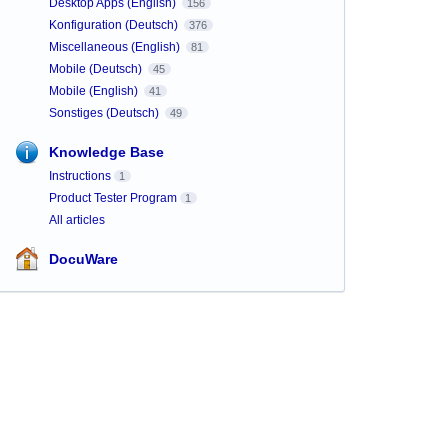
Desktop Apps (English)
156
Konfiguration (Deutsch)
376
Miscellaneous (English)
81
Mobile (Deutsch)
45
Mobile (English)
41
Sonstiges (Deutsch)
49
Knowledge Base
Instructions
1
Product Tester Program
1
All articles
DocuWare