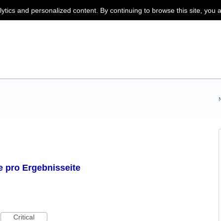
lytics and personalized content. By continuing to browse this site, you 
 pro Ergebnisseite
Critical