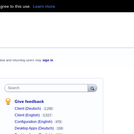
agree to this use.
Learn more.
New and returning users may
sign in
Search
Give feedback
Client (Deutsch)
1,295
Client (English)
1,517
Configuration (English)
479
Desktop Apps (Deutsch)
158