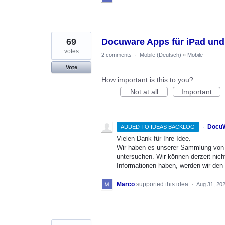
69
Docuware Apps für iPad und
votes
2 comments
·
Mobile (Deutsch)
»
Mobile
Vote
How important is this to you?
Not at all
Important
·
DocuW
ADDED TO IDEAS BACKLOG
Vielen Dank für Ihre Idee.
Wir haben es unserer Sammlung von 
untersuchen. Wir können derzeit nich
Informationen haben, werden wir den 
Marco
supported this idea
·
Aug 31, 20