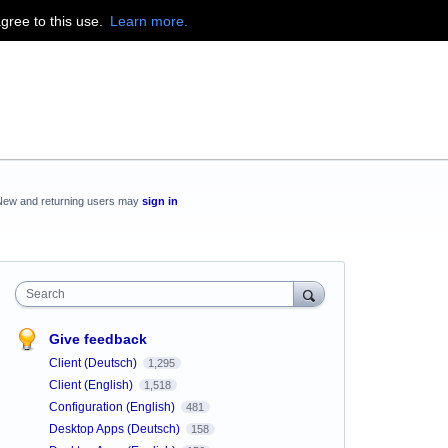
agree to this use.
Learn more.
New and returning users may
sign in
Search
Give feedback
Client (Deutsch)
1,295
Client (English)
1,518
Configuration (English)
481
Desktop Apps (Deutsch)
158