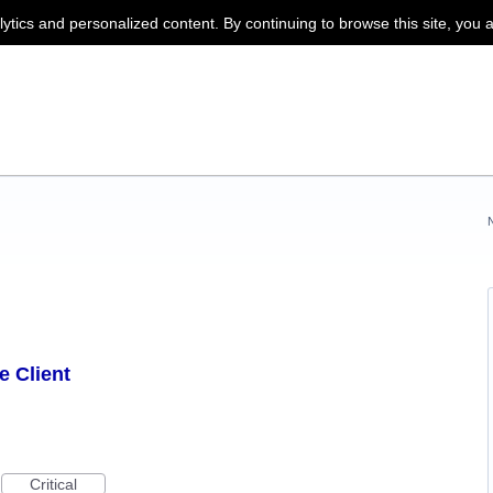
lytics and personalized content. By continuing to browse this site, you 
e Client
Critical