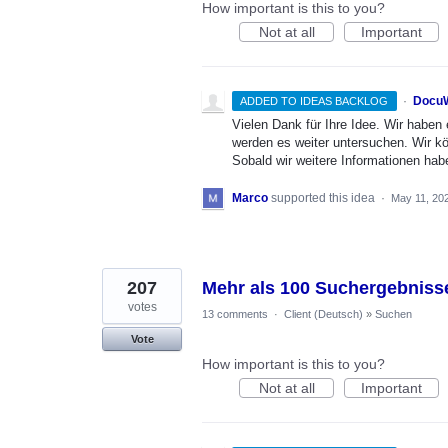
How important is this to you?
Not at all
Important
·
DocuW
ADDED TO IDEAS BACKLOG
Vielen Dank für Ihre Idee. Wir habe
werden es weiter untersuchen. Wir k
Sobald wir weitere Informationen hab
Marco
supported this idea
·
May 11, 20
207
Mehr als 100 Suchergebnisse
votes
13 comments
·
Client (Deutsch)
»
Suchen
Vote
How important is this to you?
Not at all
Important