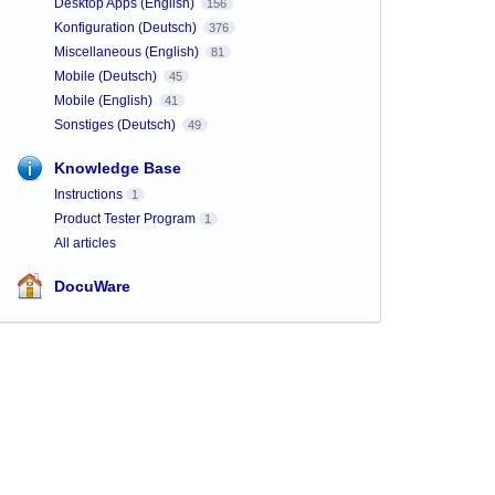
Desktop Apps (English)
156
Konfiguration (Deutsch)
376
Miscellaneous (English)
81
Mobile (Deutsch)
45
Mobile (English)
41
Sonstiges (Deutsch)
49
Knowledge Base
Instructions
1
Product Tester Program
1
All articles
DocuWare