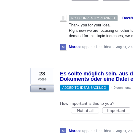
·
DocuW
NOT CURRENTLY PLANNED
Thank you for your idea.
Right now we are focusing on other top
demand for this topic increases, we mi
Marco
supported this idea
·
Aug 31, 20
28
Es sollte möglich sein, aus 
Dokuments oder eine Datei e
votes
ADDED TO IDEAS BACKLOG
·
0 comments
Vote
How important is this to you?
Not at all
Important
Marco
supported this idea
·
Aug 31, 20