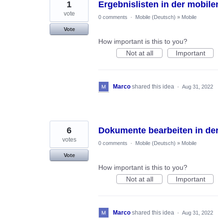
1
Ergebnislisten in der mobile
vote
0 comments
·
Mobile (Deutsch)
»
Mobile
Vote
How important is this to you?
Not at all
Important
Marco
shared this idea
·
Aug 31, 2022
6
Dokumente bearbeiten in de
votes
0 comments
·
Mobile (Deutsch)
»
Mobile
Vote
How important is this to you?
Not at all
Important
Marco
shared this idea
·
Aug 31, 2022