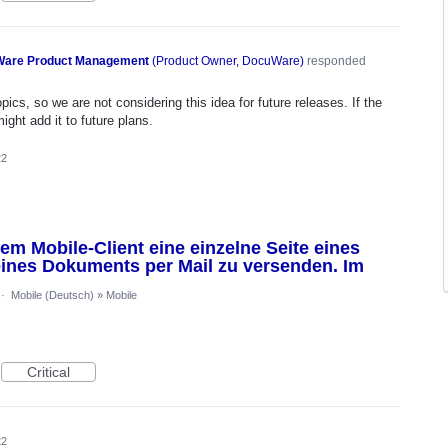
are Product Management
(
Product Owner, DocuWare
)
responded
ics, so we are not considering this idea for future releases. If the
ght add it to future plans.
22
dem Mobile-Client eine einzelne Seite eines
ines Dokuments per Mail zu versenden. Im
·
Mobile (Deutsch)
»
Mobile
Critical
22