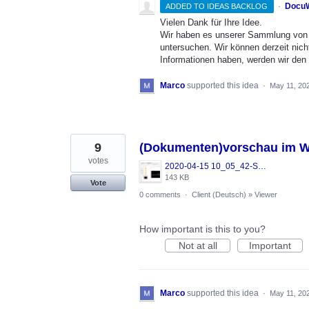
·
DocuW
ADDED TO IDEAS BACKLOG
Vielen Dank für Ihre Idee.
Wir haben es unserer Sammlung von 
untersuchen. Wir können derzeit nich
Informationen haben, werden wir den 
Marco
supported this idea
·
May 11, 20
9
(Dokumenten)vorschau im Wi
votes
2020-04-15 10_05_42-Support - Posteingang - Support - Outlook.png
143 KB
Vote
0 comments
·
Client (Deutsch)
»
Viewer
How important is this to you?
Not at all
Important
Marco
supported this idea
·
May 11, 20