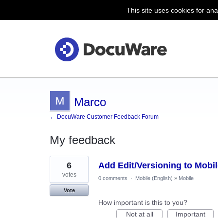
This site uses cookies for ana
Marco
← DocuWare Customer Feedback Forum
My feedback
13
6
Add Edit/Versioning to Mobil
results
found
votes
0 comments
·
Mobile (English)
»
Mobile
Vote
How important is this to you?
Not at all
Important