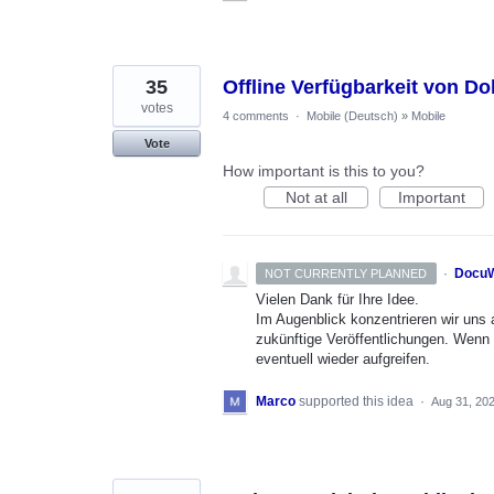
35
Offline Verfügbarkeit von D
votes
4 comments
·
Mobile (Deutsch)
»
Mobile
Vote
How important is this to you?
Not at all
Important
·
DocuW
NOT CURRENTLY PLANNED
Vielen Dank für Ihre Idee.
Im Augenblick konzentrieren wir uns 
zukünftige Veröffentlichungen. Wenn
eventuell wieder aufgreifen.
Marco
supported this idea
·
Aug 31, 20