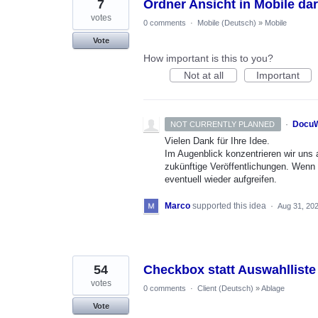
7
Ordner Ansicht in Mobile dar
votes
0 comments
·
Mobile (Deutsch)
»
Mobile
Vote
How important is this to you?
Not at all
Important
·
DocuW
NOT CURRENTLY PLANNED
Vielen Dank für Ihre Idee.
Im Augenblick konzentrieren wir uns 
zukünftige Veröffentlichungen. Wenn
eventuell wieder aufgreifen.
Marco
supported this idea
·
Aug 31, 20
54
Checkbox statt Auswahlliste
votes
0 comments
·
Client (Deutsch)
»
Ablage
Vote