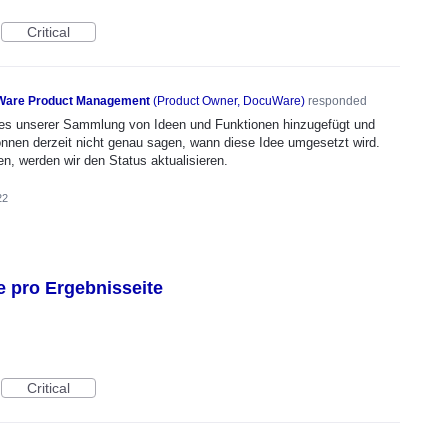
Critical
are Product Management
(
Product Owner, DocuWare
)
responded
n es unserer Sammlung von Ideen und Funktionen hinzugefügt und
önnen derzeit nicht genau sagen, wann diese Idee umgesetzt wird.
en, werden wir den Status aktualisieren.
22
 pro Ergebnisseite
Critical