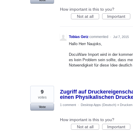
How important is this to you?
Not at all
Important
Tobias Getz
commented
·
Jul 7, 2015
Hallo Herr Naujoks,
DocuWare Import wird in der kommen
es kein Problem sein sollte, dass me
Notwendigkeit für diese Idee deutlich 
9
Zugriff auf Druckereigenscha
einen Physikalischen Drucke
votes
1 comment
·
Desktop Apps (Deutsch)
»
Drucken
Vote
How important is this to you?
Not at all
Important