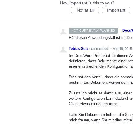
How important is this to you?
Not at all
Important
·
DocuW
NOT CURRENTLY PLANNED
Für diesen Anwendungsfall ist im Doc
Tobias Getz
commented
·
Aug 19, 2015
Im DocuWare Printer ist für diesen A
definieren, dass Dokumente einer b
einer entsprechenden Konfiguration a
Dies hat den Vorteil, dass ein norma
bestimmtes Dokument verwenden m
Zusätzlich reicht es damit aus, einen
weitere Konfiguration kann dadurch z
Client etwas einrichten muss.
Falls Sie Dokumente haben, die Sie m
mich freuen, wenn Sie mir dies mitt