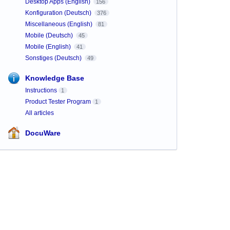
Desktop Apps (English)
156
Konfiguration (Deutsch)
376
Miscellaneous (English)
81
Mobile (Deutsch)
45
Mobile (English)
41
Sonstiges (Deutsch)
49
Knowledge Base
Instructions
1
Product Tester Program
1
All articles
DocuWare