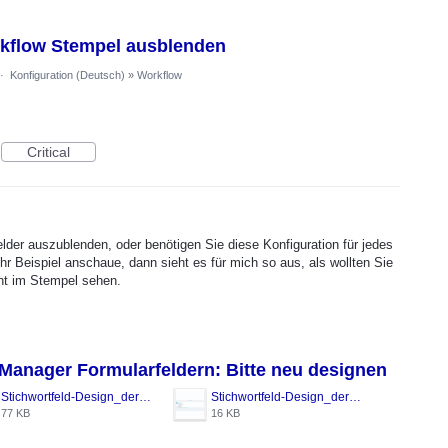
rkflow Stempel ausblenden
·
Konfiguration (Deutsch)
»
Workflow
Critical
lder auszublenden, oder benötigen Sie diese Konfiguration für jedes
hr Beispiel anschaue, dann sieht es für mich so aus, als wollten Sie
cht im Stempel sehen.
-Manager Formularfeldern: Bitte neu designen
Stichwortfeld-Design_derzeit_WF-Manager_STRG_Alt_I.png
Stichwortfeld-Design_derzeit_WF-Manager.png
77 KB
16 KB