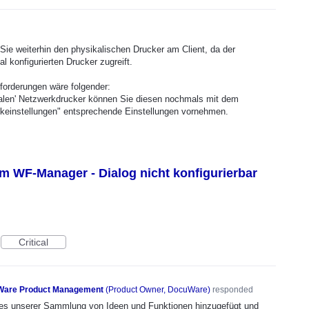
n Sie weiterhin den physikalischen Drucker am Client, da der
l konfigurierten Drucker zugreift.
forderungen wäre folgender:
malen' Netzwerkdrucker können Sie diesen nochmals mit dem
keinstellungen" entsprechende Einstellungen vornehmen.
m WF-Manager - Dialog nicht konfigurierbar
Critical
are Product Management
(
Product Owner, DocuWare
)
responded
n es unserer Sammlung von Ideen und Funktionen hinzugefügt und