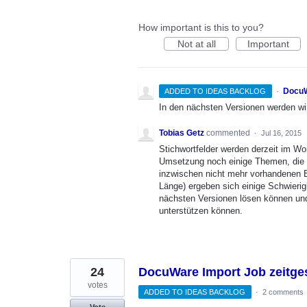
How important is this to you?
Not at all
Important
·
DocuW
ADDED TO IDEAS BACKLOG
In den nächsten Versionen werden wi
Tobias Getz
commented
·
Jul 16, 2015
Stichwortfelder werden derzeit im Wor
Umsetzung noch einige Themen, die 
inzwischen nicht mehr vorhandenen E
Länge) ergeben sich einige Schwierigk
nächsten Versionen lösen können und
unterstützen können.
24
DocuWare Import Job zeitge
votes
ADDED TO IDEAS BACKLOG
·
2 comments
Vote