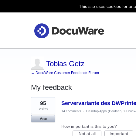
This site uses cookies for ana
Tobias Getz
← DocuWare Customer Feedback Forum
My feedback
11
95
Servervariante des DWPrinte
results
found
votes
14 comments
·
Desktop Apps (Deutsch)
»
Druck
Vote
How important is this to you?
Not at all
Important