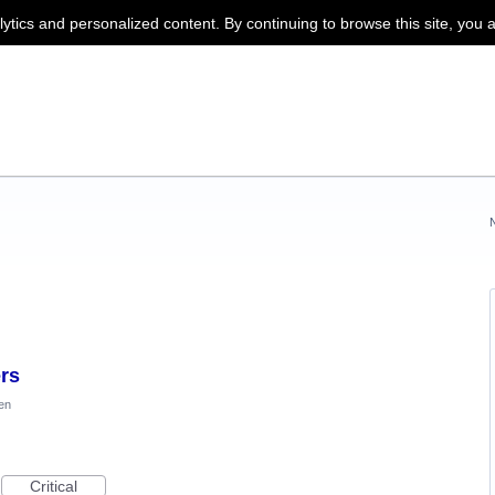
lytics and personalized content. By continuing to browse this site, you 
rs
en
Critical