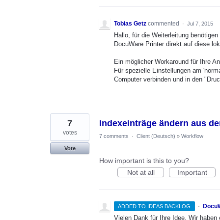
Tobias Getz
commented
·
Jul 7, 2015
Hallo, für die Weiterleitung benötige
DocuWare Printer direkt auf diese loka
Ein möglicher Workaround für Ihre An
Für spezielle Einstellungen am 'nor
Computer verbinden und in den "Druc
7
Indexeinträge ändern aus de
votes
7 comments
·
Client (Deutsch)
»
Workflow
Vote
How important is this to you?
Not at all
Important
·
DocuW
ADDED TO IDEAS BACKLOG
Vielen Dank für Ihre Idee. Wir habe