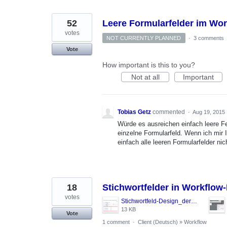
52
Leere Formularfelder im Wo
votes
NOT CURRENTLY PLANNED
·
3 comments
Vote
How important is this to you?
Not at all
Important
Tobias Getz
commented
·
Aug 19, 2015
Würde es ausreichen einfach leere Fe
einzelne Formularfeld. Wenn ich mir I
einfach alle leeren Formularfelder ni
18
Stichwortfelder in Workflow
votes
Stichwortfeld-Design_derzeit_Infobox(Ändern_geht_nicht).png
13 KB
Vote
1 comment
·
Client (Deutsch)
»
Workflow