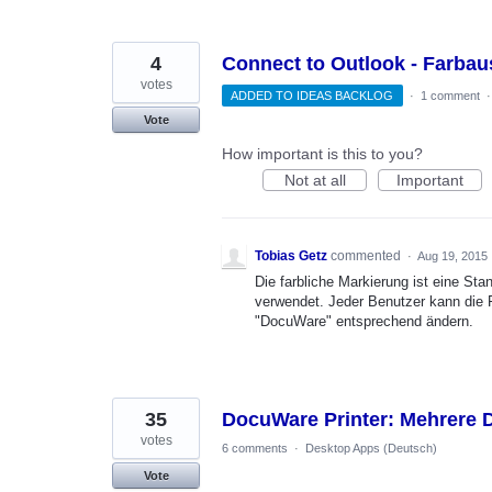
4
Connect to Outlook - Farbau
votes
ADDED TO IDEAS BACKLOG
·
1 comment
Vote
How important is this to you?
Not at all
Important
Tobias Getz
commented
·
Aug 19, 2015
Die farbliche Markierung ist eine St
verwendet. Jeder Benutzer kann die 
"DocuWare" entsprechend ändern.
35
DocuWare Printer: Mehrere D
votes
6 comments
·
Desktop Apps (Deutsch)
Vote