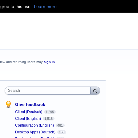
agree to this use.
Learn more.
New and returning users may
sign in
Search
Give feedback
Client (Deutsch)
1,295
Client (English)
1,518
Configuration (English)
481
Desktop Apps (Deutsch)
158