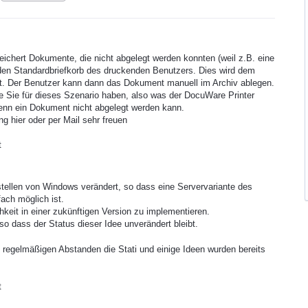
ichert Dokumente, die nicht abgelegt werden konnten (weil z.B. eine
n den Standardbriefkorb des druckenden Benutzers. Dies wird dem
lt. Der Benutzer kann dann das Dokument manuell im Archiv ablegen.
e Sie für dieses Szenario haben, also was der DocuWare Printer
enn ein Dokument nicht abgelegt werden kann.
 hier oder per Mail sehr freuen
t
stellen von Windows verändert, so dass eine Servervariante des
ach möglich ist.
hkeit in einer zukünftigen Version zu implementieren.
 so dass der Status dieser Idee unverändert bleibt.
in regelmäßigen Abstanden die Stati und einige Ideen wurden bereits
t