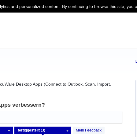
lytics and personalized content. By continuing to browse this site, you 
DocuWare Desktop Apps (Connect to Outlook, Scan, Import,
Apps verbessern?
Mein Feedback