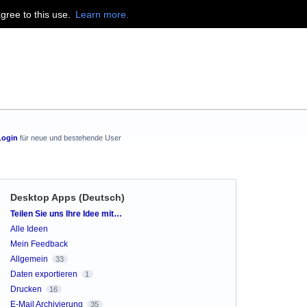
agree to this use.
Learn more.
Login
für neue und bestehende User
Desktop Apps (Deutsch)
Kategorien
Teilen Sie uns Ihre Idee mit…
Alle Ideen
Mein Feedback
Allgemein
33
Daten exportieren
1
Drucken
16
E-Mail Archivierung
35