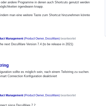
t oder andere Programme in denen auch Shortcuts genutzt werden
öglichkeiten irgendwann knapp.
n indem man eine weitere Taste zum Shortcut hinzunehmen könnte
duct Management
(
Product Owner, DocuWare
)
beantwortet
n the next DocuWare Version 7.4 (to be release in 2021)
tring
guration sollte es möglich sein, nach einem Teilstring zu suchen.
 Smart Connection Konfiguration deaktiviert
duct Management
(
Product Owner, DocuWare
)
beantwortet
Connect since DocuWare 7.2