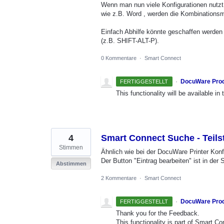
Wenn man nun viele Konfigurationen nutz
wie z.B. Word , werden die Kombinationsm
Einfach Abhilfe könnte geschaffen werde
(z.B. SHIFT-ALT-P).
0 Kommentare
·
Smart Connect
·
DocuWare Pro
FERTIGGESTELLT
This functionality will be available i
4
Smart Connect Suche - Teils
Stimmen
Ähnlich wie bei der DocuWare Printer Konfi
Der Button "Eintrag bearbeiten" ist in der
Abstimmen
2 Kommentare
·
Smart Connect
·
DocuWare Pro
FERTIGGESTELLT
Thank you for the Feedback.
This functionality is part of Smart 