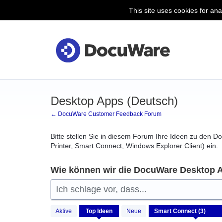
This site uses cookies for ana
Zum
Inhalt
springen
Desktop Apps (Deutsch)
← DocuWare Customer Feedback Forum
Bitte stellen Sie in diesem Forum Ihre Ideen zu den 
Printer, Smart Connect, Windows Explorer Client) ein.
Wie können wir die DocuWare Desktop 
Ich schlage vor, dass...
3
Aktive
Top
Ideen
Neue
gefundene