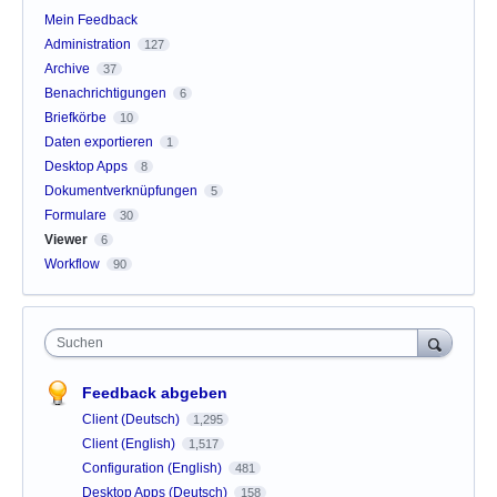
Mein Feedback
Administration
127
Archive
37
Benachrichtigungen
6
Briefkörbe
10
Daten exportieren
1
Desktop Apps
8
Dokumentverknüpfungen
5
Formulare
30
Viewer
6
Workflow
90
Suchen
Feedback abgeben
Client (Deutsch)
1,295
Client (English)
1,517
Configuration (English)
481
Desktop Apps (Deutsch)
158