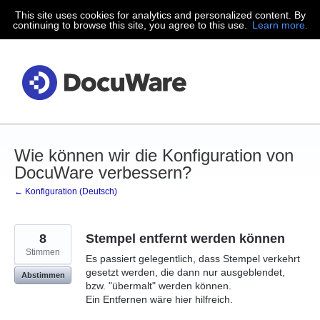
This site uses cookies for analytics and personalized content. By
Zum
continuing to browse this site, you agree to this use.
Learn more.
Inhalt
springen
Wie können wir die Konfiguration von
DocuWare verbessern?
← Konfiguration (Deutsch)
8
Stempel entfernt werden können
Stimmen
Es passiert gelegentlich, dass Stempel verkehrt
gesetzt werden, die dann nur ausgeblendet,
Abstimmen
bzw. "übermalt" werden können.
Ein Entfernen wäre hier hilfreich.