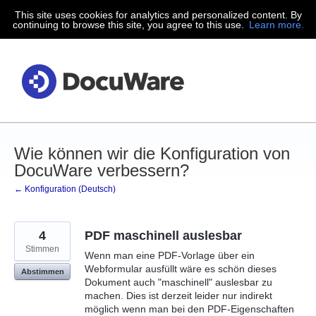
This site uses cookies for analytics and personalized content. By
Zum
continuing to browse this site, you agree to this use.
Learn more.
Inhalt
springen
Wie können wir die Konfiguration von
DocuWare verbessern?
← Konfiguration (Deutsch)
4
PDF maschinell auslesbar
Stimmen
Wenn man eine PDF-Vorlage über ein
Webformular ausfüllt wäre es schön dieses
Abstimmen
Dokument auch "maschinell" auslesbar zu
machen. Dies ist derzeit leider nur indirekt
möglich wenn man bei den PDF-Eigenschaften