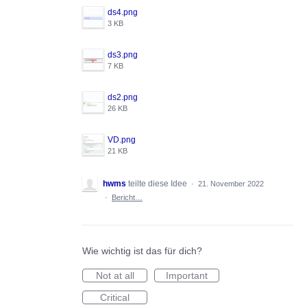
ds4.png
3 KB
ds3.png
7 KB
ds2.png
26 KB
VD.png
21 KB
hwms
teilte diese Idee
·
21. November 2022
·
Bericht…
Wie wichtig ist das für dich?
Not at all
Important
Critical