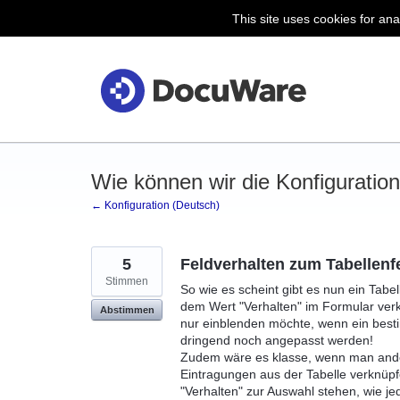
This site uses cookies for ana
Zum
Inhalt
springen
Wie können wir die Konfigurati
← Konfiguration (Deutsch)
5
Feldverhalten zum Tabellenfe
Stimmen
So wie es scheint gibt es nun ein Tabe
dem Wert "Verhalten" im Formular verkn
Abstimmen
nur einblenden möchte, wenn ein best
dringend noch angepasst werden!
Zudem wäre es klasse, wenn man ande
Eintragungen aus der Tabelle verknüpf
"Verhalten" zur Auswahl stehen, wie j