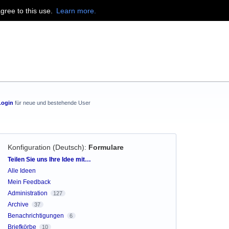
agree to this use.
Learn more.
Login
für neue und bestehende User
Konfiguration (Deutsch)
:
Formulare
Kategorien
Teilen Sie uns Ihre Idee mit…
Alle Ideen
Mein Feedback
Administration
127
Archive
37
Benachrichtigungen
6
Briefkörbe
10