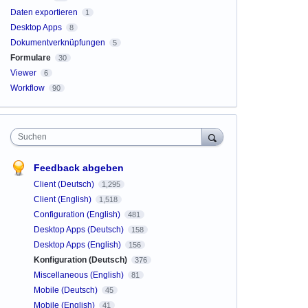
Daten exportieren
1
Desktop Apps
8
Dokumentverknüpfungen
5
Formulare
30
Viewer
6
Workflow
90
Suchen
Feedback abgeben
Client (Deutsch)
1,295
Client (English)
1,518
Configuration (English)
481
Desktop Apps (Deutsch)
158
Desktop Apps (English)
156
Konfiguration (Deutsch)
376
Miscellaneous (English)
81
Mobile (Deutsch)
45
Mobile (English)
41