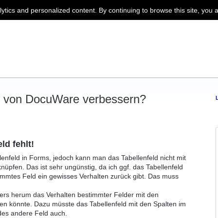
lytics and personalized content. By continuing to browse this site, you 
on von DocuWare verbessern?
ld fehlt!
llenfeld in Forms, jedoch kann man das Tabellenfeld nicht mit
üpfen. Das ist sehr ungünstig, da ich ggf. das Tabellenfeld
immtes Feld ein gewisses Verhalten zurück gibt. Das muss
rs herum das Verhalten bestimmter Felder mit den
en könnte. Dazu müsste das Tabellenfeld mit den Spalten im
edes andere Feld auch.