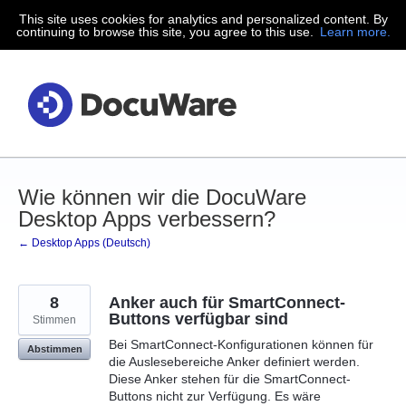
This site uses cookies for analytics and personalized content. By
Zum
continuing to browse this site, you agree to this use.
Learn more.
Inhalt
springen
Wie können wir die DocuWare
Desktop Apps verbessern?
← Desktop Apps (Deutsch)
8
Anker auch für SmartConnect-
Buttons verfügbar sind
Stimmen
Bei SmartConnect-Konfigurationen können für
Abstimmen
die Auslesebereiche Anker definiert werden.
Diese Anker stehen für die SmartConnect-
Buttons nicht zur Verfügung. Es wäre