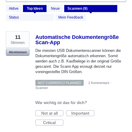
9
Aktive
Top
Ideen
Neue
gefundene
Ergebnisse
Status
Mein Feedback
11
Automatische Dokumentengröße
Scan-App
Stimmen
Die meisten USB Dokumentenscanner können die
Abstimmen
Dokumentengröße automatisch erkennen. Somit
werden auch z.B. Kaufbelege in der original Größe
gescannt. Die Scann App erzeugt derzeit nur
voreingestellte DIN Größen.
NOT CURRENTLY PLANNED
·
2 Kommentare
·
Scannen
Wie wichtig ist das für dich?
Not at all
Important
Critical