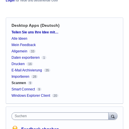
Login
für neue und bestehende User
Desktop Apps (Deutsch)
Kategorien
Teilen Sie uns Ihre Idee mit…
Alle Ideen
Mein Feedback
Allgemein
33
Daten exportieren
1
Drucken
16
E-Mail Archivierung
35
Importieren
28
Scannen
9
Smart Connect
9
Windows Explorer Client
20
Suchen
Feedback abgeben