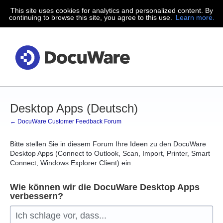
This site uses cookies for analytics and personalized content. By
Zum
continuing to browse this site, you agree to this use.
Learn more.
Inhalt
springen
Desktop Apps (Deutsch)
← DocuWare Customer Feedback Forum
Bitte stellen Sie in diesem Forum Ihre Ideen zu den DocuWare
Desktop Apps (Connect to Outlook, Scan, Import, Printer, Smart
Connect, Windows Explorer Client) ein.
Wie können wir die DocuWare Desktop Apps
verbessern?
Ich schlage vor, dass...