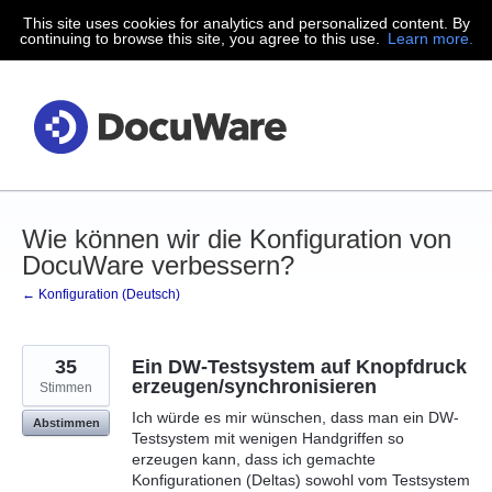
This site uses cookies for analytics and personalized content. By
Zum
continuing to browse this site, you agree to this use.
Learn more.
Inhalt
springen
Wie können wir die Konfiguration von
DocuWare verbessern?
← Konfiguration (Deutsch)
35
Ein DW-Testsystem auf Knopfdruck
erzeugen/synchronisieren
Stimmen
Ich würde es mir wünschen, dass man ein DW-
Abstimmen
Testsystem mit wenigen Handgriffen so
erzeugen kann, dass ich gemachte
Konfigurationen (Deltas) sowohl vom Testsystem