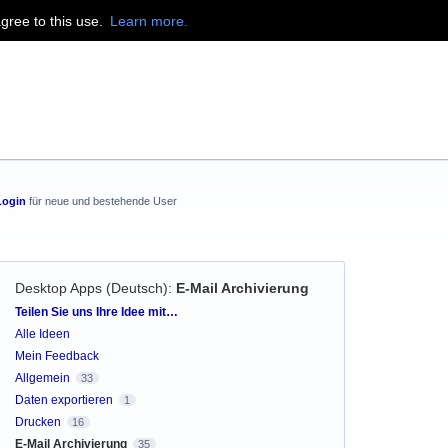
agree to this use.
Learn more.
Login
für neue und bestehende User
Desktop Apps (Deutsch)
:
E-Mail Archivierung
Kategorien
Teilen Sie uns Ihre Idee mit…
Alle Ideen
Mein Feedback
Allgemein
33
Daten exportieren
1
Drucken
16
E-Mail Archivierung
35