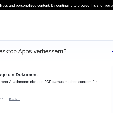
lytics and personalized content. By continuing to browse this site, you 
esktop Apps verbessern?
lage ein Dokument
rerer Attachments nicht ein PDF daraus machen sondern für
2016
·
Bericht…