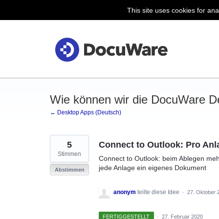
This site uses cookies for ana
Zum
Inhalt
springen
Wie können wir die DocuWare D
← Desktop Apps (Deutsch)
5
Connect to Outlook: Pro An
Stimmen
Connect to Outlook: beim Ablegen meh
jede Anlage ein eigenes Dokument
Abstimmen
anonym
teilte diese Idee
·
27. Oktober 
FERTIGGESTELLT
·
27. Februar 2020