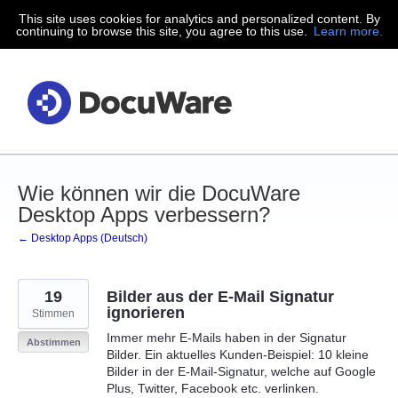
This site uses cookies for analytics and personalized content. By
Zum
continuing to browse this site, you agree to this use.
Learn more.
Inhalt
springen
Wie können wir die DocuWare
Desktop Apps verbessern?
← Desktop Apps (Deutsch)
19
Bilder aus der E-Mail Signatur
ignorieren
Stimmen
Immer mehr E-Mails haben in der Signatur
Abstimmen
Bilder. Ein aktuelles Kunden-Beispiel: 10 kleine
Bilder in der E-Mail-Signatur, welche auf Google
Plus, Twitter, Facebook etc. verlinken.