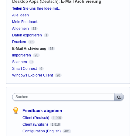
Desktop Apps (Deutsch)
:
E-Mail Archivierung
Kategorien
Teilen Sie uns Ihre Idee mit…
Alle Ideen
Mein Feedback
Allgemein
33
Daten exportieren
1
Drucken
16
E-Mail Archivierung
35
Importieren
28
Scannen
9
Smart Connect
9
Windows Explorer Client
20
Suchen
Feedback abgeben
Client (Deutsch)
1,295
Client (English)
1,518
Configuration (English)
481