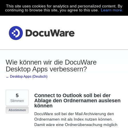
This site uses cookies for analytics and personalized content. By
Zum
continuing to browse this site, you agree to this use.
Learn more.
Inhalt
springen
Wie können wir die DocuWare
Desktop Apps verbessern?
← Desktop Apps (Deutsch)
5
Connect to Outlook soll bei der
Ablage den Ordnernamen auslesen
Stimmen
können
Abstimmen
DocuWare soll bei der Mail Archivierung den
Ordnernamen mit als Index nutzen können.
Damit wäre eine Ordnerüberwachung möglich