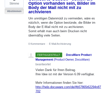
Option vorhanden sein, Bilder im
Stimme
Body der Mail nicht mit zu
archivieren
Abstimmen
Um unnötigen Datenmüül zu vermeiden, wäre es
nützlich, wenn die Option bestünde, die Bilder im
Body der E-Mail nicht mit zu archivieren.
Somit erhält man auch beim Drucken nicht
übermäßig viele Seiten.
0 Kommentare
·
E-Mail Archivierung
·
DocuWare Product
FERTIGGESTELLT
Management
(
Product Owner, DocuWare
)
beantwortet
Vielen Dank für Ihren Beitrag.
Ihre Idee ist mit der Version 6.09 verfügbar.
Mehr Informationen finden Sie hier:
http://help.docuware.com/de/#b57865t62294n87
702