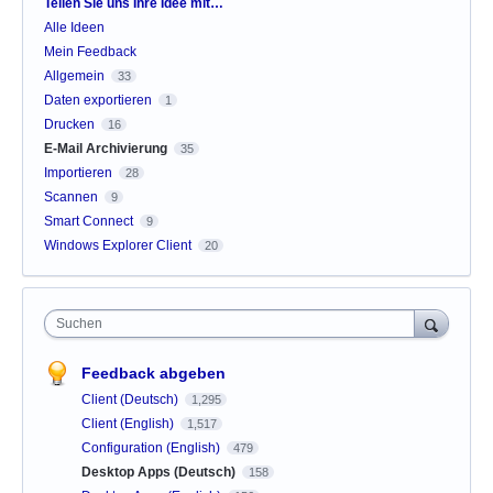
Kategorien
Teilen Sie uns Ihre Idee mit…
Alle Ideen
Mein Feedback
Allgemein
33
Daten exportieren
1
Drucken
16
E-Mail Archivierung
35
Importieren
28
Scannen
9
Smart Connect
9
Windows Explorer Client
20
Suchen
Feedback abgeben
Client (Deutsch)
1,295
Client (English)
1,517
Configuration (English)
479
Desktop Apps (Deutsch)
158