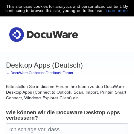
This site uses cookies for analytics and personalized content. By
Zum
continuing to browse this site, you agree to this use.
Learn more.
Inhalt
springen
Desktop Apps (Deutsch)
← DocuWare Customer Feedback Forum
Bitte stellen Sie in diesem Forum Ihre Ideen zu den DocuWare
Desktop Apps (Connect to Outlook, Scan, Import, Printer, Smart
Connect, Windows Explorer Client) ein.
Wie können wir die DocuWare Desktop Apps
verbessern?
Ich schlage vor, dass...