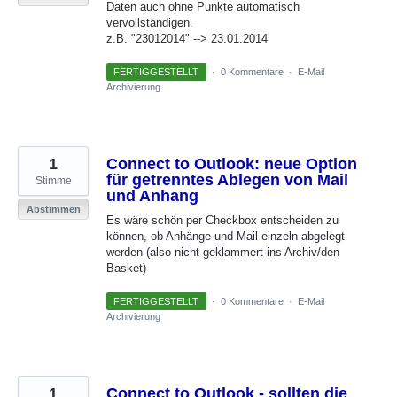
Daten auch ohne Punkte automatisch
vervollständigen.
z.B. "23012014" --> 23.01.2014
FERTIGGESTELLT
·
0 Kommentare
·
E-Mail
Archivierung
1
Connect to Outlook: neue Option
für getrenntes Ablegen von Mail
Stimme
und Anhang
Abstimmen
Es wäre schön per Checkbox entscheiden zu
können, ob Anhänge und Mail einzeln abgelegt
werden (also nicht geklammert ins Archiv/den
Basket)
FERTIGGESTELLT
·
0 Kommentare
·
E-Mail
Archivierung
1
Connect to Outlook - sollten die