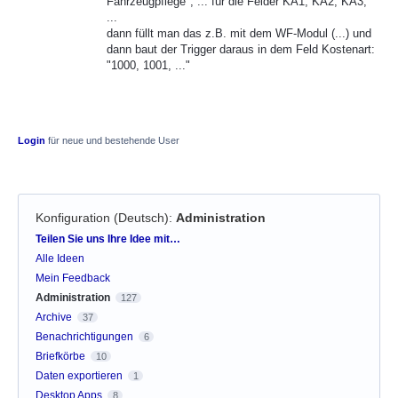
Fahrzeugpflege", ... für die Felder KA1, KA2, KA3,
...
dann füllt man das z.B. mit dem WF-Modul (...) und
dann baut der Trigger daraus in dem Feld Kostenart:
"1000, 1001, ..."
Login
für neue und bestehende User
Konfiguration (Deutsch)
:
Administration
Kategorien
Teilen Sie uns Ihre Idee mit…
Alle Ideen
Mein Feedback
Administration
127
Archive
37
Benachrichtigungen
6
Briefkörbe
10
Daten exportieren
1
Desktop Apps
8