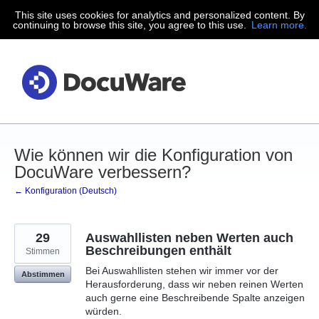
This site uses cookies for analytics and personalized content. By
Zum
continuing to browse this site, you agree to this use.
Learn more.
Inhalt
springen
Wie können wir die Konfiguration von
DocuWare verbessern?
← Konfiguration (Deutsch)
29
Auswahllisten neben Werten auch
Beschreibungen enthält
Stimmen
Bei Auswahllisten stehen wir immer vor der
Abstimmen
Herausforderung, dass wir neben reinen Werten
auch gerne eine Beschreibende Spalte anzeigen
würden.