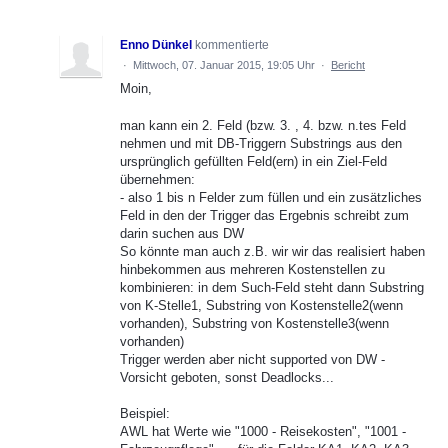
Enno Dünkel
kommentierte
·
Mittwoch, 07. Januar 2015, 19:05 Uhr
·
Bericht
Moin,
man kann ein 2. Feld (bzw. 3. , 4. bzw. n.tes Feld
nehmen und mit DB-Triggern Substrings aus den
ursprünglich gefüllten Feld(ern) in ein Ziel-Feld
übernehmen:
- also 1 bis n Felder zum füllen und ein zusätzliches
Feld in den der Trigger das Ergebnis schreibt zum
darin suchen aus DW
So könnte man auch z.B. wir wir das realisiert haben
hinbekommen aus mehreren Kostenstellen zu
kombinieren: in dem Such-Feld steht dann Substring
von K-Stelle1, Substring von Kostenstelle2(wenn
vorhanden), Substring von Kostenstelle3(wenn
vorhanden)
Trigger werden aber nicht supported von DW -
Vorsicht geboten, sonst Deadlocks...
Beispiel:
AWL hat Werte wie "1000 - Reisekosten", "1001 -