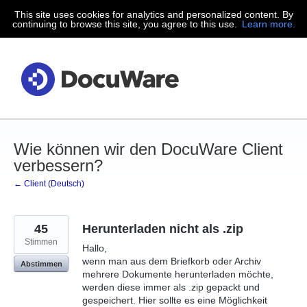
This site uses cookies for analytics and personalized content. By
Zum
continuing to browse this site, you agree to this use.
Learn more.
Inhalt
springen
Wie können wir den DocuWare Client
verbessern?
← Client (Deutsch)
45
Herunterladen nicht als .zip
Stimmen
Hallo,
wenn man aus dem Briefkorb oder Archiv
Abstimmen
mehrere Dokumente herunterladen möchte,
werden diese immer als .zip gepackt und
gespeichert. Hier sollte es eine Möglichkeit