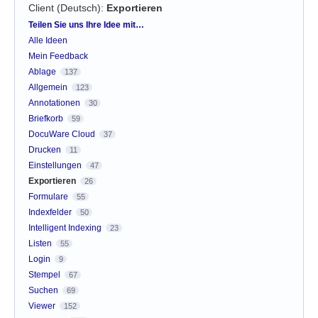
Client (Deutsch)
:
Exportieren
Kategorien
Teilen Sie uns Ihre Idee mit…
Alle Ideen
Mein Feedback
Ablage
137
Allgemein
123
Annotationen
30
Briefkorb
59
DocuWare Cloud
37
Drucken
11
Einstellungen
47
Exportieren
26
Formulare
55
Indexfelder
50
Intelligent Indexing
23
Listen
55
Login
9
Stempel
67
Suchen
69
Viewer
152