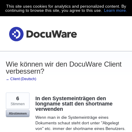
This site uses cookies for analytics and personalized content. By
Zum
continuing to browse this site, you agree to this use.
Learn more.
Inhalt
springen
Wie können wir den DocuWare Client
verbessern?
← Client (Deutsch)
6
In den Systemeinträgen den
longname statt den shortname
Stimmen
verwenden
Abstimmen
Wenn man in die Systemeinträge eines
Dokuments schaut steht dort unter "Abgelegt
von" etc. immer der shortname eines Benutzers.