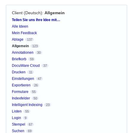
Client (Deutsch)
:
Allgemein
Kategorien
Teilen Sie uns Ihre Idee mit…
Alle Ideen
Mein Feedback
Ablage
137
Allgemein
123
Annotationen
30
Briefkorb
59
DocuWare Cloud
37
Drucken
11
Einstellungen
47
Exportieren
26
Formulare
55
Indexfelder
50
Intelligent Indexing
23
Listen
55
Login
9
Stempel
67
Suchen
69