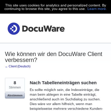
This site uses cookies for analytics and personalized content. By
Zum
continuing to browse this site, you agree to this use.
Learn more.
Inhalt
springen
Wie können wir den DocuWare Client
verbessern?
← Client (Deutsch)
8
Nach Tabelleneinträgen suchen
Stimmen
Es sollte möglich sein, die Indexeinträge, die
man beim ablegen in eine Tabelle einträgt,
Abstimmen
anschließend auch im Suchdialog zu suchen.
Dies wäre vor allem hilfreich, wenn man
beispielsweise mehrere verschiedene Kunden-