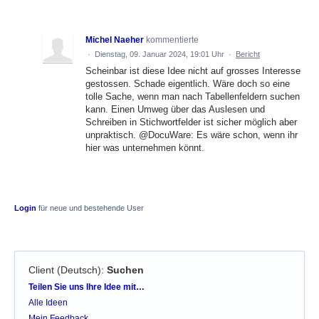
Michel Naeher
kommentierte
·
Dienstag, 09. Januar 2024, 19:01 Uhr
·
Bericht
Scheinbar ist diese Idee nicht auf grosses Interesse
gestossen. Schade eigentlich. Wäre doch so eine
tolle Sache, wenn man nach Tabellenfeldern suchen
kann. Einen Umweg über das Auslesen und
Schreiben in Stichwortfelder ist sicher möglich aber
unpraktisch. @DocuWare: Es wäre schon, wenn ihr
hier was unternehmen könnt.
Login
für neue und bestehende User
Client (Deutsch)
:
Suchen
Kategorien
Teilen Sie uns Ihre Idee mit…
Alle Ideen
Mein Feedback