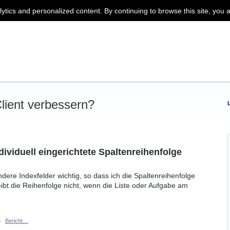
lytics and personalized content. By continuing to browse this site, you 
ient verbessern?
dividuell eingerichtete Spaltenreihenfolge
ere Indexfelder wichtig, so dass ich die Spaltenreihenfolge
leibt die Reihenfolge nicht, wenn die Liste oder Aufgabe am
·
Bericht…