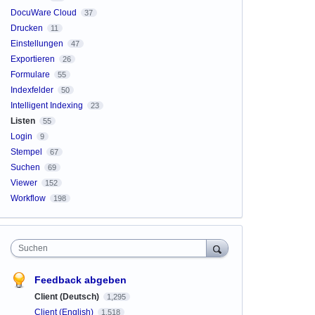
DocuWare Cloud
37
Drucken
11
Einstellungen
47
Exportieren
26
Formulare
55
Indexfelder
50
Intelligent Indexing
23
Listen
55
Login
9
Stempel
67
Suchen
69
Viewer
152
Workflow
198
Suchen
Feedback abgeben
Client (Deutsch)
1,295
Client (English)
1,518