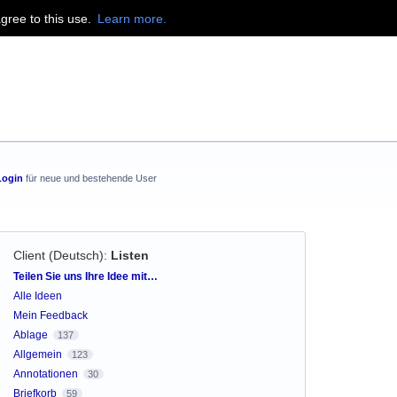
agree to this use.
Learn more.
Login
für neue und bestehende User
Client (Deutsch)
:
Listen
Kategorien
Teilen Sie uns Ihre Idee mit…
Alle Ideen
Mein Feedback
Ablage
137
Allgemein
123
Annotationen
30
Briefkorb
59