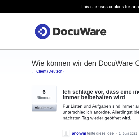
This site uses cookies for ana
Zum
Inhalt
springen
Wie können wir den DocuWare Cl
← Client (Deutsch)
6
Ich schlage vor, dass eine in
immer beibehalten wird
Stimmen
Für Listen und Aufgaben sind immer and
Abstimmen
unterschiedlich anordne. Allerdingst b
nächsten Tag wieder geöffnet wird.
anonym
teilte diese Idee
·
1. Juni 2021