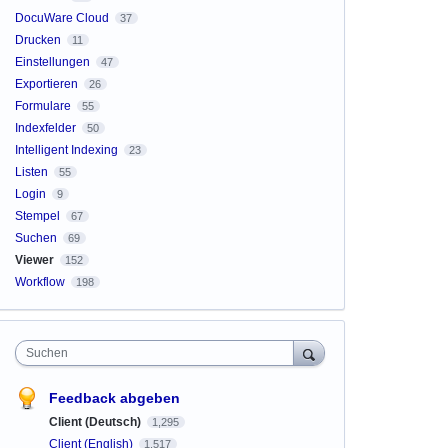
DocuWare Cloud
37
Drucken
11
Einstellungen
47
Exportieren
26
Formulare
55
Indexfelder
50
Intelligent Indexing
23
Listen
55
Login
9
Stempel
67
Suchen
69
Viewer
152
Workflow
198
Suchen
Feedback abgeben
Client (Deutsch)
1,295
Client (English)
1,517