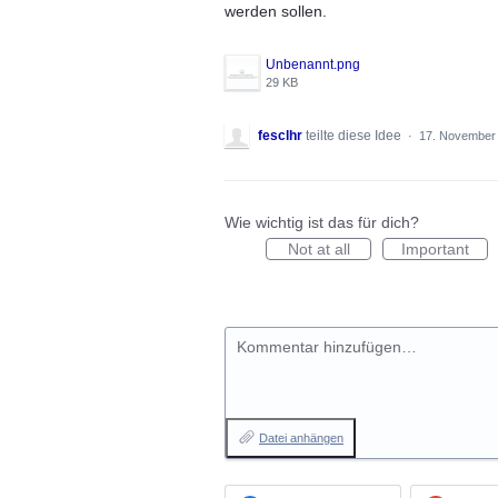
werden sollen.
Unbenannt.png
29 KB
fesclhr
teilte diese Idee
·
17. November
Wie wichtig ist das für dich?
Not at all
Important
Kommentar hinzufügen…
Datei anhängen