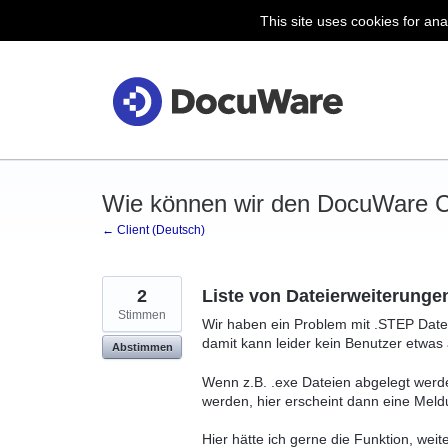
This site uses cookies for ana
Zum
Inhalt
springen
Wie können wir den DocuWare Cl
← Client (Deutsch)
2
Liste von Dateierweiterungen
Stimmen
Wir haben ein Problem mit .STEP Date
damit kann leider kein Benutzer etwas
Abstimmen
Wenn z.B. .exe Dateien abgelegt werd
werden, hier erscheint dann eine Meld
Hier hätte ich gerne die Funktion, wei