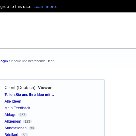
agree to this use.
Learn more.
Login
für neue und bestehende User
Client (Deutsch)
:
Viewer
Kategorien
Teilen Sie uns Ihre Idee mit…
Alle Ideen
Mein Feedback
Ablage
137
Allgemein
123
Annotationen
30
Briefkorb
59