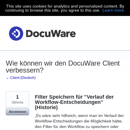
This site uses cookies for analytics and personalized content. By
Zum
continuing to browse this site, you agree to this use.
Learn more.
Inhalt
springen
Wie können wir den DocuWare Client
verbessern?
← Client (Deutsch)
1
Filter Speichern für "Verlauf der
Workflow-Entscheidungen"
Stimme
(Historie)
Abstimmen
„Es wäre sehr hilfreich, wenn man im Verlauf der
Workflow-Entscheidungen die Möglichkeit hätte,
den Filter für den Workflow zu speichern oder