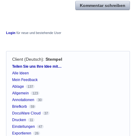
Kommentar schreiben
Login
für neue und bestehende User
Client (Deutsch)
:
Stempel
Kategorien
Teilen Sie uns Ihre Idee mit…
Alle Ideen
Mein Feedback
Ablage
137
Allgemein
123
Annotationen
30
Briefkorb
59
DocuWare Cloud
37
Drucken
11
Einstellungen
47
Exportieren
26