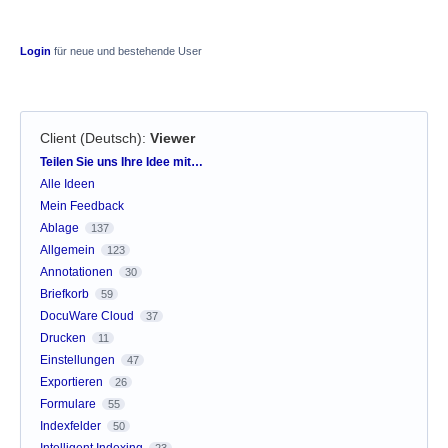
Login
für neue und bestehende User
Client (Deutsch)
:
Viewer
Kategorien
Teilen Sie uns Ihre Idee mit…
Alle Ideen
Mein Feedback
Ablage
137
Allgemein
123
Annotationen
30
Briefkorb
59
DocuWare Cloud
37
Drucken
11
Einstellungen
47
Exportieren
26
Formulare
55
Indexfelder
50
Intelligent Indexing
23