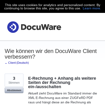
This site uses cookies for analytics and personalized content. By
Zum
continuing to browse this site, you agree to this use.
Learn more.
Inhalt
springen
Wie können wir den DocuWare Client
verbessern?
← Client (Deutsch)
3
E-Rechnung + Anhang als weitere
Seiten der Rechnung
Stimmen
ein-/ausschalten
Abstimmen
Aktuell zieht DocuWare im Standard immer die
XML E-Rechnung aus einer ZUGFeRD PDF
raus und hängt diese an die Rechnung als