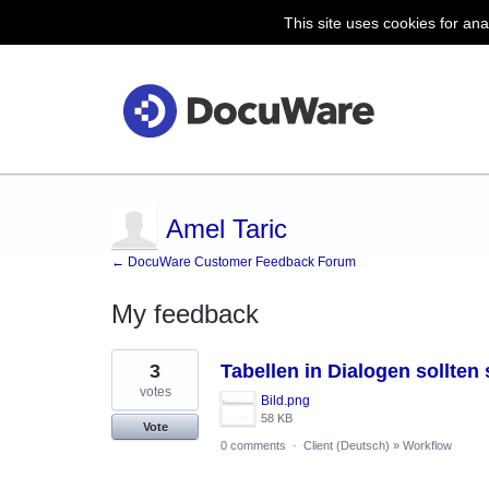
This site uses cookies for ana
Amel Taric
← DocuWare Customer Feedback Forum
My feedback
10
3
Tabellen in Dialogen sollten 
results
found
votes
Bild.png
58 KB
Vote
0 comments
·
Client (Deutsch)
»
Workflow