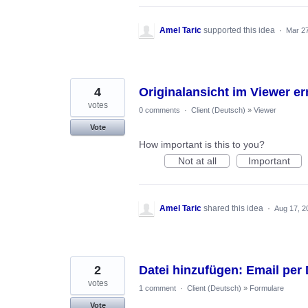
Amel Taric
supported this idea
·
Mar 27
4
Originalansicht im Viewer e
votes
0 comments
·
Client (Deutsch)
»
Viewer
Vote
How important is this to you?
Not at all
Important
Amel Taric
shared this idea
·
Aug 17, 2
2
Datei hinzufügen: Email pe
votes
1 comment
·
Client (Deutsch)
»
Formulare
Vote