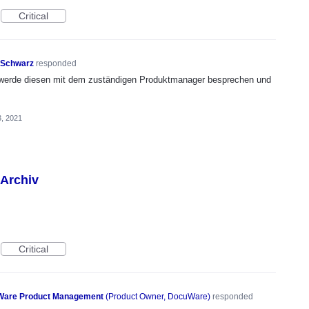
Critical
 Schwarz
responded
h werde diesen mit dem zuständigen Produktmanager besprechen und
, 2021
 Archiv
Critical
are Product Management
(
Product Owner, DocuWare
)
responded