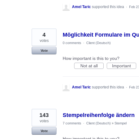
Amel Taric
supported this idea
·
Feb 23
4
Möglichkeit Formulare im Qu
votes
0 comments
·
Client (Deutsch)
Vote
How important is this to you?
Not at all
Important
Amel Taric
supported this idea
·
Feb 23
143
Stempelreihenfolge ändern
votes
7 comments
·
Client (Deutsch)
»
Stempel
Vote
How important is this to you?