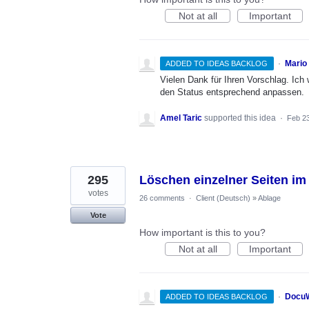
Not at all
Important
·
Mario
ADDED TO IDEAS BACKLOG
Vielen Dank für Ihren Vorschlag. Ic
den Status entsprechend anpassen.
Amel Taric
supported this idea
·
Feb 23
295
Löschen einzelner Seiten im
votes
26 comments
·
Client (Deutsch)
»
Ablage
Vote
How important is this to you?
Not at all
Important
·
DocuW
ADDED TO IDEAS BACKLOG