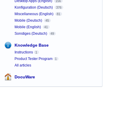
Desktop Apps (English)
156
Konfiguration (Deutsch)
376
Miscellaneous (English)
81
Mobile (Deutsch)
45
Mobile (English)
41
Sonstiges (Deutsch)
49
Knowledge Base
Instructions
1
Product Tester Program
1
All articles
DocuWare