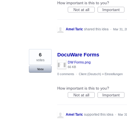
How important is this to you?
Not at all
Important
Amel Taric
shared this idea
·
Mar 31, 2
6
DocuWare Forms
votes
DW Forms.png
66 KB
Vote
0 comments
·
Client (Deutsch)
»
Einstellungen
How important is this to you?
Not at all
Important
Amel Taric
supported this idea
·
Mar 31