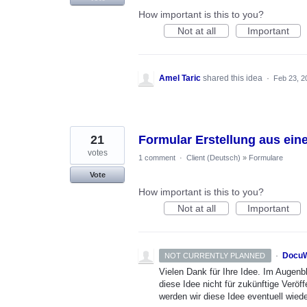
How important is this to you?
Not at all
Important
Amel Taric
shared this idea
·
Feb 23, 2
21
Formular Erstellung aus e
votes
1 comment
·
Client (Deutsch)
»
Formulare
Vote
How important is this to you?
Not at all
Important
·
DocuW
NOT CURRENTLY PLANNED
Vielen Dank für Ihre Idee. Im Augenb
diese Idee nicht für zukünftige Verö
werden wir diese Idee eventuell wiede