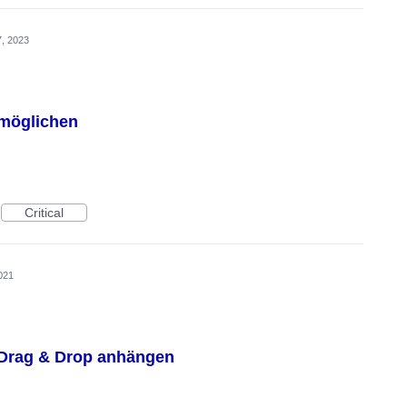
, 2023
rmöglichen
Critical
021
r Drag & Drop anhängen