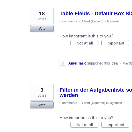
18
Table Fields - Default Box S
votes
6 comments
·
Client (English)
»
General
Vote
How important is this to you?
Not at all
Important
Amel Taric
supported this idea
·
Mar 31
3
Filter in der Aufgabenliste so
werden
votes
0 comments
·
Client (Deutsch)
»
Allgemein
Vote
How important is this to you?
Not at all
Important