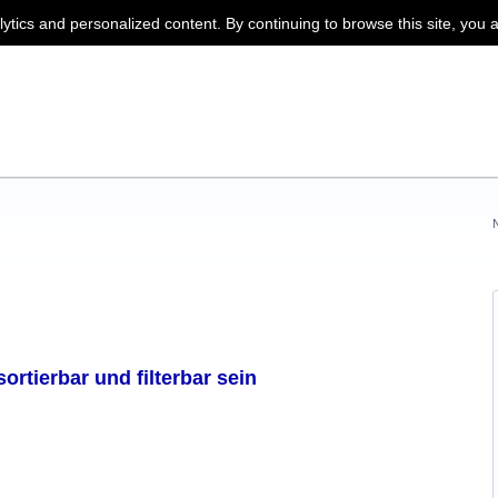
lytics and personalized content. By continuing to browse this site, you 
sortierbar und filterbar sein