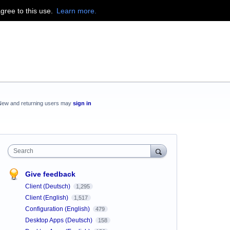
agree to this use.
Learn more.
New and returning users may
sign in
Search
Give feedback
Client (Deutsch)
1,295
Client (English)
1,517
Configuration (English)
479
Desktop Apps (Deutsch)
158