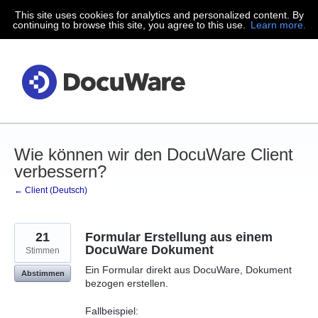
This site uses cookies for analytics and personalized content. By
Zum
continuing to browse this site, you agree to this use.
Learn more.
Inhalt
springen
Wie können wir den DocuWare Client
verbessern?
← Client (Deutsch)
21
Formular Erstellung aus einem
DocuWare Dokument
Stimmen
Ein Formular direkt aus DocuWare, Dokument
Abstimmen
bezogen erstellen.
Fallbeispiel: