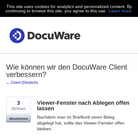
This site uses cookies for analytics and personalized content. By
Zum
continuing to browse this site, you agree to this use.
Learn more.
Inhalt
springen
Wie können wir den DocuWare Client
verbessern?
← Client (Deutsch)
3
Viewer-Fenster nach Ablegen offen
lassen
Stimmen
Nachdem man im Briefkorb einen Beleg
Abstimmen
abgelegt hat, sollte das Viewer-Fenster offen
bleiben.