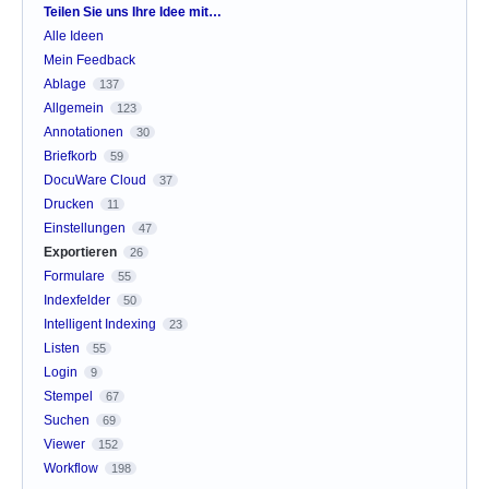
Kategorien
Teilen Sie uns Ihre Idee mit…
Alle Ideen
Mein Feedback
Ablage
137
Allgemein
123
Annotationen
30
Briefkorb
59
DocuWare Cloud
37
Drucken
11
Einstellungen
47
Exportieren
26
Formulare
55
Indexfelder
50
Intelligent Indexing
23
Listen
55
Login
9
Stempel
67
Suchen
69
Viewer
152
Workflow
198