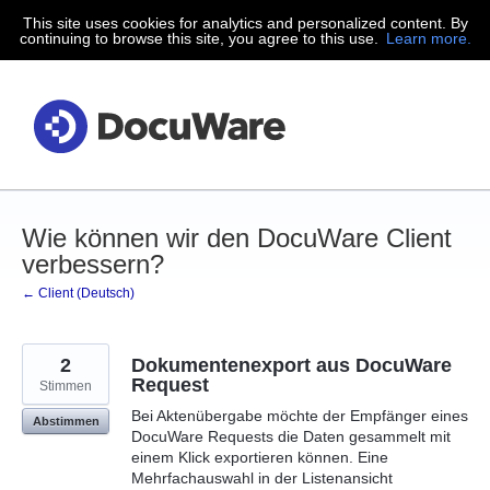
This site uses cookies for analytics and personalized content. By
Zum
continuing to browse this site, you agree to this use.
Learn more.
Inhalt
springen
Wie können wir den DocuWare Client
verbessern?
← Client (Deutsch)
2
Dokumentenexport aus DocuWare
Request
Stimmen
Bei Aktenübergabe möchte der Empfänger eines
Abstimmen
DocuWare Requests die Daten gesammelt mit
einem Klick exportieren können. Eine
Mehrfachauswahl in der Listenansicht