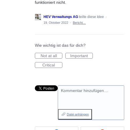
funktioniert nicht.
HEV Verwaltungs AG
teilte diese Idee
·
19. Oktober 2022
·
Bericht…
Wie wichtig ist das für dich?
Not at all
Important
Critical
Kommentar hinzufügen…
Datei anhängen