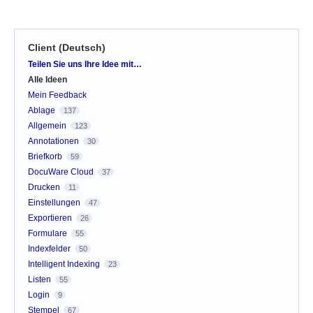
Client (Deutsch)
Kategorien
Teilen Sie uns Ihre Idee mit…
Alle Ideen
Mein Feedback
Ablage
137
Allgemein
123
Annotationen
30
Briefkorb
59
DocuWare Cloud
37
Drucken
11
Einstellungen
47
Exportieren
26
Formulare
55
Indexfelder
50
Intelligent Indexing
23
Listen
55
Login
9
Stempel
67