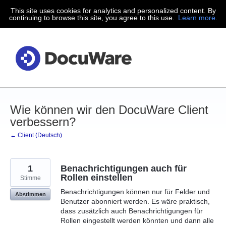
This site uses cookies for analytics and personalized content. By
Zum
continuing to browse this site, you agree to this use.
Learn more.
Inhalt
springen
Wie können wir den DocuWare Client
verbessern?
← Client (Deutsch)
1
Benachrichtigungen auch für
Rollen einstellen
Stimme
Benachrichtigungen können nur für Felder und
Abstimmen
Benutzer abonniert werden. Es wäre praktisch,
dass zusätzlich auch Benachrichtigungen für
Rollen eingestellt werden könnten und dann alle