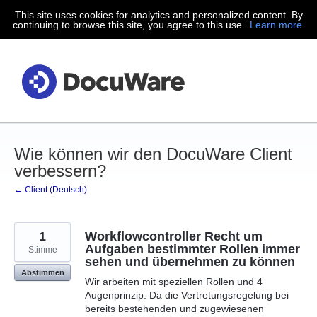
This site uses cookies for analytics and personalized content. By
Zum
continuing to browse this site, you agree to this use.
Learn more.
Inhalt
springen
Wie können wir den DocuWare Client
verbessern?
← Client (Deutsch)
1
Workflowcontroller Recht um
Aufgaben bestimmter Rollen immer
Stimme
sehen und übernehmen zu können
Abstimmen
Wir arbeiten mit speziellen Rollen und 4
Augenprinzip. Da die Vertretungsregelung bei
bereits bestehenden und zugewiesenen