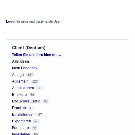
Login
für neue und bestehende User
Client (Deutsch)
Kategorien
Teilen Sie uns Ihre Idee mit…
Alle Ideen
Mein Feedback
Ablage
137
Allgemein
123
Annotationen
30
Briefkorb
59
DocuWare Cloud
37
Drucken
11
Einstellungen
47
Exportieren
26
Formulare
55
Indexfelder
50