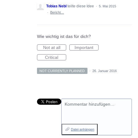
Tobias Nebl
teilte diese Idee
·
5. Mai 2015
·
Bericht…
Wie wichtig ist das für dich?
Not at all
Important
Critical
NOT CURRENTLY PLANNED
·
26. Januar 2016
Kommentar hinzufügen…
Datei anhängen