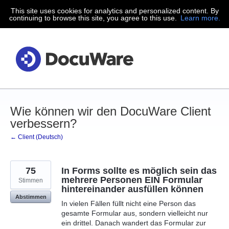
This site uses cookies for analytics and personalized content. By
Zum
continuing to browse this site, you agree to this use.
Learn more.
Inhalt
springen
Wie können wir den DocuWare Client
verbessern?
← Client (Deutsch)
75
In Forms sollte es möglich sein das
mehrere Personen EIN Formular
Stimmen
hintereinander ausfüllen können
Abstimmen
In vielen Fällen füllt nicht eine Person das
gesamte Formular aus, sondern vielleicht nur
ein drittel. Danach wandert das Formular zur