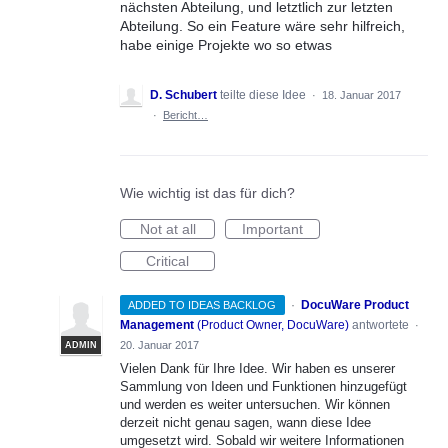
nächsten Abteilung, und letztlich zur letzten
Abteilung. So ein Feature wäre sehr hilfreich,
habe einige Projekte wo so etwas
D. Schubert
teilte diese Idee
·
18. Januar 2017
·
Bericht…
Wie wichtig ist das für dich?
Not at all
Important
Critical
·
DocuWare Product
ADDED TO IDEAS BACKLOG
Management
(
Product Owner, DocuWare
)
antwortete
·
20. Januar 2017
ADMIN
Vielen Dank für Ihre Idee. Wir haben es unserer
Sammlung von Ideen und Funktionen hinzugefügt
und werden es weiter untersuchen. Wir können
derzeit nicht genau sagen, wann diese Idee
umgesetzt wird. Sobald wir weitere Informationen