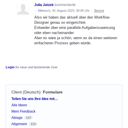
Julia Jatzek
kommentierte
·
Mittwoch, 30. August 2023, 09:05 Uhr
·
Bericht
Also wir haben das aktuell über den Workflow
Designer genau so eingerichtet.
Entweder über eine parallele Aufgabenzuweisung
oder eben nacheinander.
Aber es wäre ja schön, wenn es da einen weiteren
einfacheren Prozess geben würde.
Login
für neue und bestehende User
Client (Deutsch)
:
Formulare
Kategorien
Teilen Sie uns Ihre Idee mit…
Alle Ideen
Mein Feedback
Ablage
137
Allgemein
123