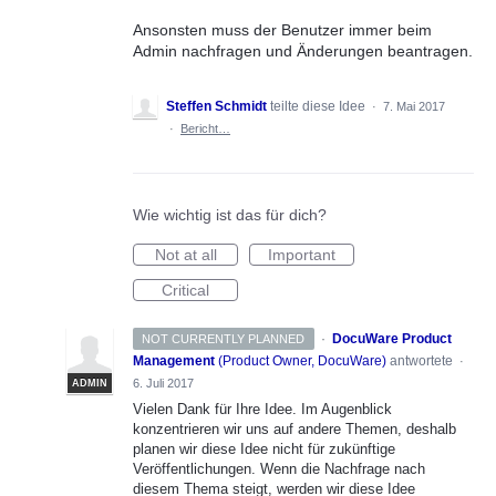
Ansonsten muss der Benutzer immer beim
Admin nachfragen und Änderungen beantragen.
Steffen Schmidt
teilte diese Idee
·
7. Mai 2017
·
Bericht…
Wie wichtig ist das für dich?
Not at all
Important
Critical
·
DocuWare Product
NOT CURRENTLY PLANNED
Management
(
Product Owner, DocuWare
)
antwortete
·
6. Juli 2017
ADMIN
Vielen Dank für Ihre Idee. Im Augenblick
konzentrieren wir uns auf andere Themen, deshalb
planen wir diese Idee nicht für zukünftige
Veröffentlichungen. Wenn die Nachfrage nach
diesem Thema steigt, werden wir diese Idee