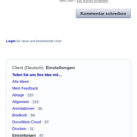
Neu hier?
Ein Konto erstellen
Kommentar schreiben
Login
für neue und bestehende User
Client (Deutsch)
:
Einstellungen
Kategorien
Teilen Sie uns Ihre Idee mit…
Alle Ideen
Mein Feedback
Ablage
137
Allgemein
123
Annotationen
30
Briefkorb
59
DocuWare Cloud
37
Drucken
11
Einstellungen
47