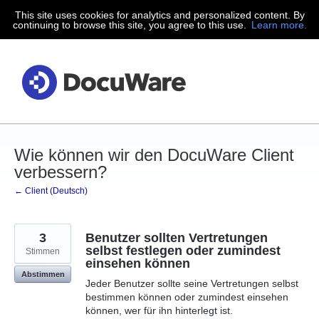
This site uses cookies for analytics and personalized content. By
Zum
continuing to browse this site, you agree to this use.
Learn more.
Inhalt
springen
Wie können wir den DocuWare Client
verbessern?
← Client (Deutsch)
3
Benutzer sollten Vertretungen
selbst festlegen oder zumindest
Stimmen
einsehen können
Abstimmen
Jeder Benutzer sollte seine Vertretungen selbst
bestimmen können oder zumindest einsehen
können, wer für ihn hinterlegt ist.