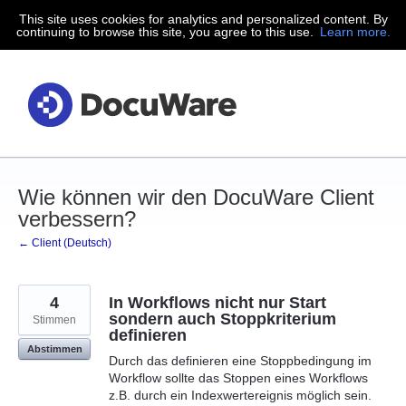
This site uses cookies for analytics and personalized content. By
Zum
continuing to browse this site, you agree to this use.
Learn more.
Inhalt
springen
Wie können wir den DocuWare Client
verbessern?
← Client (Deutsch)
4
In Workflows nicht nur Start
sondern auch Stoppkriterium
Stimmen
definieren
Abstimmen
Durch das definieren eine Stoppbedingung im
Workflow sollte das Stoppen eines Workflows
z.B. durch ein Indexwertereignis möglich sein.