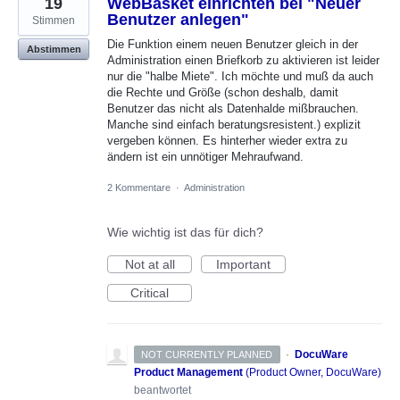
19
WebBasket einrichten bei "Neuer
Benutzer anlegen"
Stimmen
Die Funktion einem neuen Benutzer gleich in der
Abstimmen
Administration einen Briefkorb zu aktivieren ist leider
nur die "halbe Miete". Ich möchte und muß da auch
die Rechte und Größe (schon deshalb, damit
Benutzer das nicht als Datenhalde mißbrauchen.
Manche sind einfach beratungsresistent.) explizit
vergeben können. Es hinterher wieder extra zu
ändern ist ein unnötiger Mehraufwand.
2 Kommentare
·
Administration
Wie wichtig ist das für dich?
Not at all
Important
Critical
·
DocuWare
NOT CURRENTLY PLANNED
Product Management
(
Product Owner, DocuWare
)
beantwortet