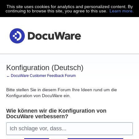
This site uses cookies for analytics and personalized content. By
Zum
continuing to browse this site, you agree to this use.
Learn more.
Inhalt
springen
Konfiguration (Deutsch)
← DocuWare Customer Feedback Forum
Bitte stellen Sie in diesem Forum Ihre Ideen rund um die
Konfiguration von DocuWare ein.
Wie können wir die Konfiguration von
DocuWare verbessern?
Ich schlage vor, dass...