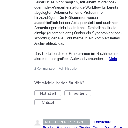
Leider ist es nicht möglich, mit einem Migrations-
oder Index-Wiederherstellungs-Workflow für bereits
abgelegten Dokumenten eine Prüfsumme
hinzuzufügen. Die Prüfsummen werden
ausschließlich bei der Ablage erstellt und auch von
Anmerkungen nicht beeinflusst. Deshalb stellt die
einzige (automatisierte) Option ein Synchronisations-
Workflow, der alle Dokumente in ein komplett neues
Archiv ablegt, dar.
Das Erstellen dieser Prüfsummen im Nachhinein ist
also mit sehr großem Aufwand verbunden.…
Mehr
2 Kommentare
·
Administration
Wie wichtig ist das für dich?
Not at all
Important
Critical
·
DocuWare
NOT CURRENTLY PLANNED
Product Management
(
Product Owner, DocuWare
)