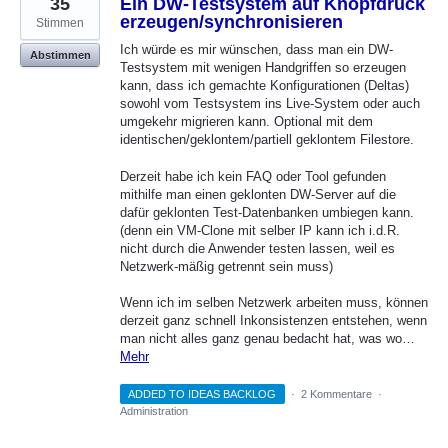
35
Ein DW-Testsystem auf Knopfdruck
erzeugen/synchronisieren
Stimmen
Ich würde es mir wünschen, dass man ein DW-
Abstimmen
Testsystem mit wenigen Handgriffen so erzeugen
kann, dass ich gemachte Konfigurationen (Deltas)
sowohl vom Testsystem ins Live-System oder auch
umgekehr migrieren kann. Optional mit dem
identischen/geklontem/partiell geklontem Filestore.
Derzeit habe ich kein FAQ oder Tool gefunden
mithilfe man einen geklonten DW-Server auf die
dafür geklonten Test-Datenbanken umbiegen kann.
(denn ein VM-Clone mit selber IP kann ich i.d.R.
nicht durch die Anwender testen lassen, weil es
Netzwerk-mäßig getrennt sein muss)
Wenn ich im selben Netzwerk arbeiten muss, können
derzeit ganz schnell Inkonsistenzen entstehen, wenn
man nicht alles ganz genau bedacht hat, was wo…
Mehr
ADDED TO IDEAS BACKLOG
·
2 Kommentare
·
Administration