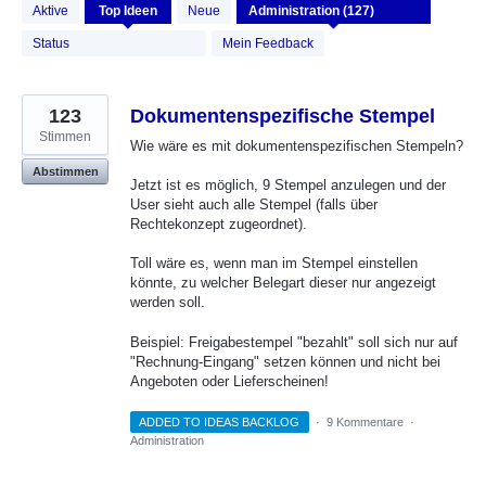
127
Aktive
Top
Ideen
Neue
gefundene
Ergebnisse
Status
Mein Feedback
123
Dokumentenspezifische Stempel
Stimmen
Wie wäre es mit dokumentenspezifischen Stempeln?
Abstimmen
Jetzt ist es möglich, 9 Stempel anzulegen und der
User sieht auch alle Stempel (falls über
Rechtekonzept zugeordnet).
Toll wäre es, wenn man im Stempel einstellen
könnte, zu welcher Belegart dieser nur angezeigt
werden soll.
Beispiel: Freigabestempel "bezahlt" soll sich nur auf
"Rechnung-Eingang" setzen können und nicht bei
Angeboten oder Lieferscheinen!
ADDED TO IDEAS BACKLOG
·
9 Kommentare
·
Administration