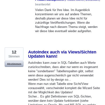
beantwortet
Vielen Dank für Ihre Idee. Im Augenblick
konzentrieren wir uns auf andere Themen,
deshalb planen wir diese Idee nicht für
zukünftige Veröffentlichungen. Wenn die
Nachfrage nach diesem Thema steigt, werden
wir diese Idee eventuell wieder aufgreifen.
12
AutoIndex auch via Views/Sichten
Updaten kann!
Stimmen
AutoIndex kann zwar in SQL-Tabellen auch Werte
Abstimmen
zurückschreiben, dass aber nur wenn es insgesamt
keine "sonderbaren" Tabellenspalten gibt, selbst
wenn diese augenscheinlich gar nicht verwendet
werden! Dies ist by-design so...
Wenn man nun statt Tabelle eine Sicht/View
vorauswählt, verschwindet komplett die Wizard Seite
mit der Möglichkeit des Updates!
Sicher... Es gibt Definitionen von SQL-Sichten,
worüber dann kein Update funktioniert (siehe
Limitations zu Oracle, My und MS SQL zu update