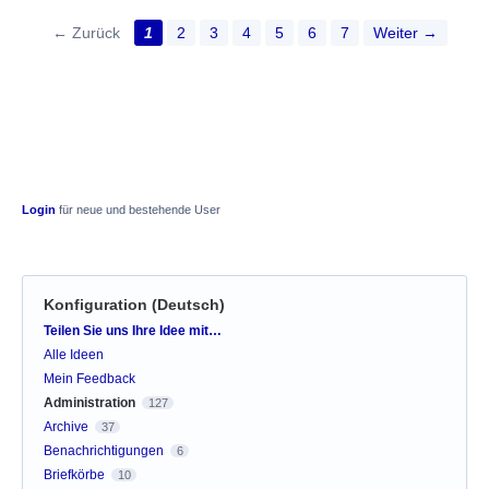
← Zurück
1
2
3
4
5
6
7
Weiter →
Login
für neue und bestehende User
Konfiguration (Deutsch)
Kategorien
Teilen Sie uns Ihre Idee mit…
Alle Ideen
Mein Feedback
Administration
127
Archive
37
Benachrichtigungen
6
Briefkörbe
10