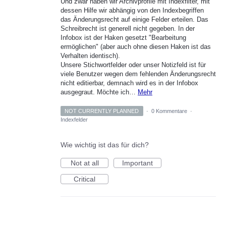
Und zwar haben wir Archivprofile mit Indexfilter, mit
dessen Hilfe wir abhängig von den Indexbegriffen
das Änderungsrecht auf einige Felder erteilen. Das
Schreibrecht ist generell nicht gegeben. In der
Infobox ist der Haken gesetzt "Bearbeitung
ermöglichen" (aber auch ohne diesen Haken ist das
Verhalten identisch).
Unsere Stichwortfelder oder unser Notizfeld ist für
viele Benutzer wegen dem fehlenden Änderungsrecht
nicht editierbar, demnach wird es in der Infobox
ausgegraut. Möchte ich…
Mehr
NOT CURRENTLY PLANNED
·
0 Kommentare
·
Indexfelder
Wie wichtig ist das für dich?
Not at all
Important
Critical