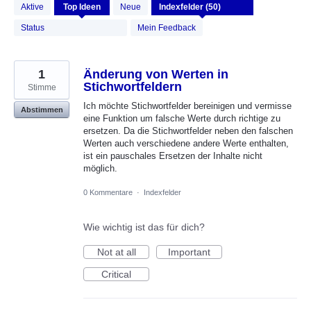
50
Aktive
Top
Ideen
Neue
gefundene
Ergebnisse
Status
Mein Feedback
1
Änderung von Werten in
Stichwortfeldern
Stimme
Ich möchte Stichwortfelder bereinigen und vermisse
Abstimmen
eine Funktion um falsche Werte durch richtige zu
ersetzen. Da die Stichwortfelder neben den falschen
Werten auch verschiedene andere Werte enthalten,
ist ein pauschales Ersetzen der Inhalte nicht
möglich.
0 Kommentare
·
Indexfelder
Wie wichtig ist das für dich?
Not at all
Important
Critical