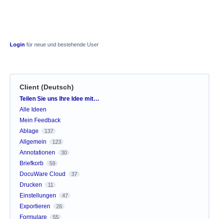
Login
für neue und bestehende User
Client (Deutsch)
Kategorien
Teilen Sie uns Ihre Idee mit…
Alle Ideen
Mein Feedback
Ablage
137
Allgemein
123
Annotationen
30
Briefkorb
59
DocuWare Cloud
37
Drucken
11
Einstellungen
47
Exportieren
26
Formulare
55