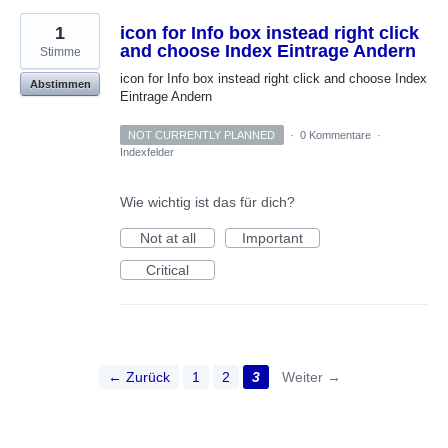
1
icon for Info box instead right click
and choose Index Eintrage Andern
Stimme
icon for Info box instead right click and choose Index
Abstimmen
Eintrage Andern
NOT CURRENTLY PLANNED
·
0 Kommentare
·
Indexfelder
Wie wichtig ist das für dich?
Not at all
Important
Critical
← Zurück
1
2
3
Weiter →