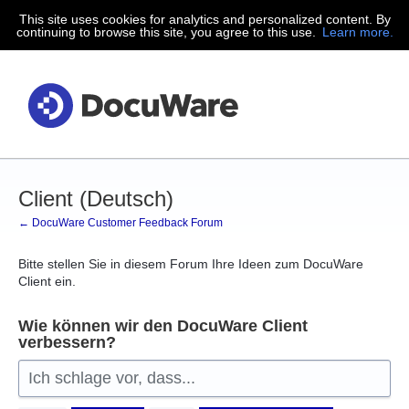
This site uses cookies for analytics and personalized content. By
Zum
continuing to browse this site, you agree to this use.
Learn more.
Inhalt
springen
Client (Deutsch)
← DocuWare Customer Feedback Forum
Bitte stellen Sie in diesem Forum Ihre Ideen zum DocuWare
Client ein.
Wie können wir den DocuWare Client
verbessern?
Ich schlage vor, dass...